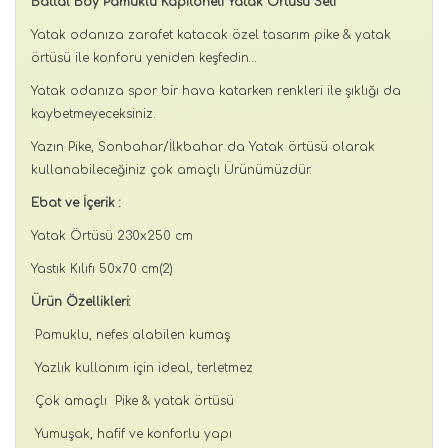
Battal Boy Pamuklu Kapitoneli Yatak Örtüsü Seti
Yatak odanıza zarafet katacak özel tasarım pike & yatak
örtüsü ile konforu yeniden keşfedin…
Yatak odanıza spor bir hava katarken renkleri ile şıklığı da
kaybetmeyeceksiniz.
Yazın Pike, Sonbahar/İlkbahar da Yatak örtüsü olarak
kullanabileceğiniz çok amaçlı Ürünümüzdür.
Ebat ve İçerik :
Yatak Örtüsü 230x250 cm
Yastık Kılıfı 50x70 cm(2)
Ürün Özellikleri:
Pamuklu, nefes alabilen kumaş
Yazlık kullanım için ideal, terletmez
Çok amaçlı Pike & yatak örtüsü
Yumuşak, hafif ve konforlu yapı