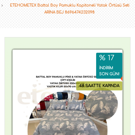
ETEHOMETEX Battal Boy Pamuklu Kapitoneli Yatak Örtüsü Seti
ARİNA BEJ 8696474232098
% 17
İNDİRİM
SON GÜN!
48 SAATTE KAPINDA