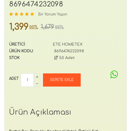
8696474232098
Bir Yorum Yapın
1,399
1,679
00TL
00TL
ÜRETİCİ:
ETE HOMETEX
ÜRÜN KODU:
8696474232098
STOK
50 Adet
ADET
Ürün Açıklaması