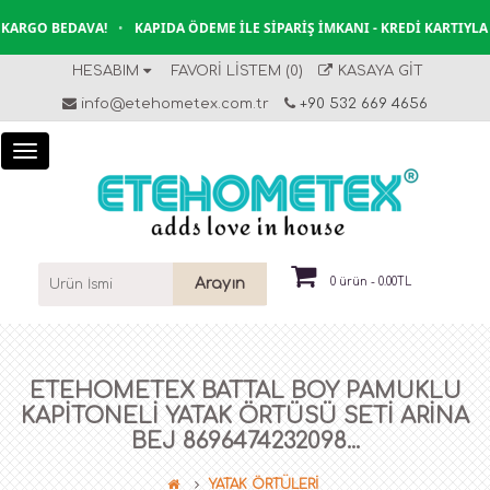
ARGO BEDAVA!
•
KAPIDA ÖDEME İLE SIPARIŞ İMKANI - KREDI KARTIYLA 
HESABIM
FAVORI LISTEM (0)
KASAYA GIT
info@etehometex.com.tr
+90 532 669 4656
Arayın
0 ürün - 0.00TL
ETEHOMETEX BATTAL BOY PAMUKLU
KAPITONELI YATAK ÖRTÜSÜ SETI ARİNA
BEJ 8696474232098...
YATAK ÖRTÜLERİ