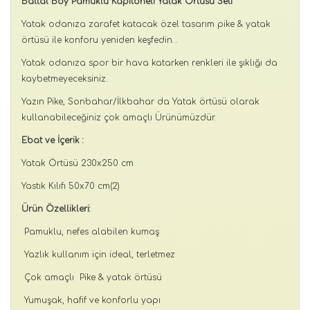
Battal Boy Pamuklu Kapitoneli Yatak Örtüsü Seti
Yatak odanıza zarafet katacak özel tasarım pike & yatak
örtüsü ile konforu yeniden keşfedin…
Yatak odanıza spor bir hava katarken renkleri ile şıklığı da
kaybetmeyeceksiniz.
Yazın Pike, Sonbahar/İlkbahar da Yatak örtüsü olarak
kullanabileceğiniz çok amaçlı Ürünümüzdür.
Ebat ve İçerik :
Yatak Örtüsü 230x250 cm
Yastık Kılıfı 50x70 cm(2)
Ürün Özellikleri:
Pamuklu, nefes alabilen kumaş
Yazlık kullanım için ideal, terletmez
Çok amaçlı Pike & yatak örtüsü
Yumuşak, hafif ve konforlu yapı