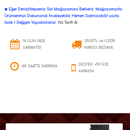
Eğer Denizli'deyseniz Sizi Mağazamıza Bekleriz. Mağazamızda
Ürünlerimizi Dokunarak İnceleyebilir, Hemen Satınalabilir yada
İade / Değişim Yapabilirsiniz.
Yol Tarifi Al
14 GÜN İADE
2500TL ve ÜZERİ
GARANTİSİ
KARGO BEDAVA
DESTEK: +90 532
48 SAATTE KAPINDA
6694656