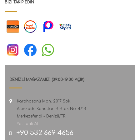
BIZI TAKIP EDIN
DENİZLİ MAĞAZAMIZ: (09:00-19:00 AÇIK)
Karahasanlı Mah. 2017 Sok.
Altınzade Konutları B Blok No: 4/1B
Merkezefendi - Denizli/TR
Yol Tarifi Al
+90 532 669 4656