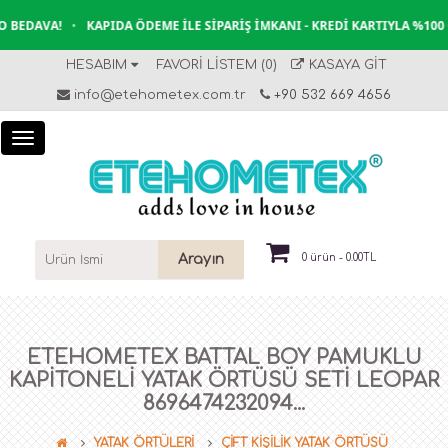
BEDAVA!
•
KAPIDA ÖDEME İLE SIPARIŞ İMKANI - KREDI KARTIYLA %100 
HESABIM
FAVORI LISTEM (0)
KASAYA GIT
info@etehometex.com.tr
+90 532 669 4656
Arayın
0 ürün - 0.00TL
ETEHOMETEX BATTAL BOY PAMUKLU
KAPITONELI YATAK ÖRTÜSÜ SETI LEOPAR
8696474232094...
YATAK ÖRTÜLERİ
ÇİFT KİŞİLİK YATAK ÖRTÜSÜ