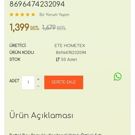
8696474232094
Bir Yorum Yapın
1,399
1,679
00TL
00TL
ÜRETİCİ:
ETE HOMETEX
ÜRÜN KODU:
8696474232094
STOK
50 Adet
ADET
Ürün Açıklaması