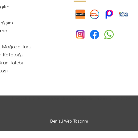
gileri
r
eğişim
rsatı
r
l Mağaza Turu
n Kataloğu
rün Talebi
tası
ETE HOMETEX ® Tescilli Bir Markadır. Her Hakkı Saklıdır. © 2026
Denizli Web Tasarım