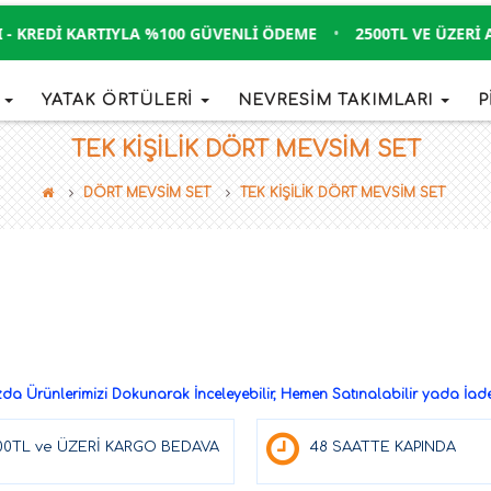
- KREDI KARTIYLA %100 GÜVENLI ÖDEME
•
2500TL VE ÜZERI A
İ
YATAK ÖRTÜLERİ
NEVRESİM TAKIMLARI
P
TEK KİŞİLİK DÖRT MEVSİM SET
DÖRT MEVSİM SET
TEK KİŞİLİK DÖRT MEVSİM SET
a Ürünlerimizi Dokunarak İnceleyebilir, Hemen Satınalabilir yada İade 
00TL ve ÜZERİ KARGO BEDAVA
48 SAATTE KAPINDA