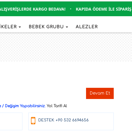
LIŞVERIŞLERDE KARGO BEDAVA!
•
KAPIDA ÖDEME İLE SIPARIŞ 
İKELER
BEBEK GRUBU
ALEZLER
Devam Et
/ Değişim Yapabilirsiniz.
Yol Tarifi Al
DESTEK: +90 532 6694656