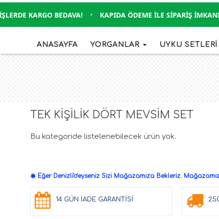
ŞLERDE KARGO BEDAVA!
•
KAPIDA ÖDEME İLE SIPARIŞ İMKANI 
ANASAYFA
YORGANLAR
UYKU SETLER
TEK KİŞİLİK DÖRT MEVSİM SET
Bu kategoride listelenebilecek ürün yok.
Eğer Denizli'deyseniz Sizi Mağazamıza Bekleriz. Mağazamızd
14 GÜN İADE GARANTİSİ
25