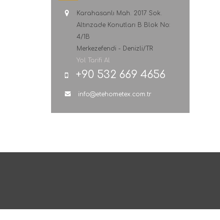
Karahasanlı Mah. 2017 Sok.
Altınzade Konutları B Blok No:
4/1B
Merkezefendi - Denizli/TR
Yol Tarifi Al
+90 532 669 4656
info@etehometex.com.tr