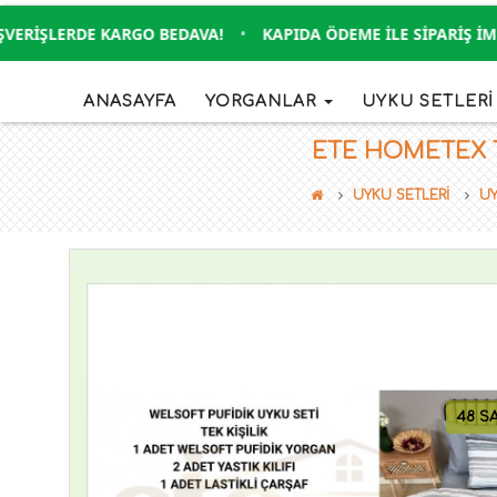
RIŞLERDE KARGO BEDAVA!
•
KAPIDA ÖDEME İLE SIPARIŞ İMKAN
ANASAYFA
YORGANLAR
UYKU SETLER
ETE HOMETEX TE
UYKU SETLERİ
UY
48 S