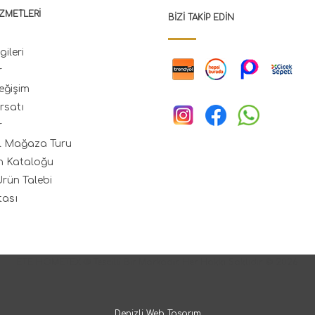
ZMETLERI
BIZI TAKIP EDIN
gileri
r
eğişim
rsatı
r
l Mağaza Turu
n Kataloğu
rün Talebi
tası
ETE HOMETEX ® Tescilli Bir Markadır. Her Hakkı Saklıdır. © 2026
Denizli Web Tasarım