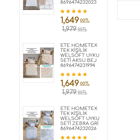
8696474232023
1,649
00TL
1,979
00TL
ETE HOMETEX
TEK KİŞİLİK
WELSOFT UYKU
SETİ AKSU BEJ
8696474231994
1,649
00TL
1,979
00TL
ETE HOMETEX
TEK KİŞİLİK
WELSOFT UYKU
SETİ ZEBRA GRİ
8696474232026