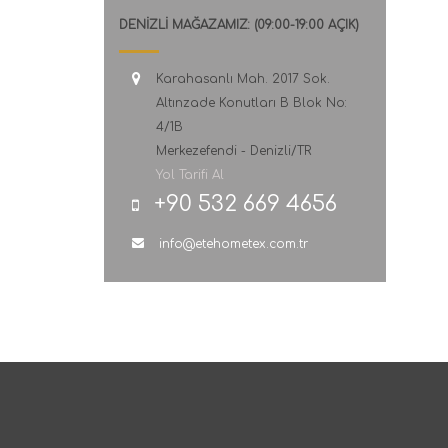
DENİZLİ MAĞAZAMIZ: (09:00-19:00 AÇIK)
Karahasanlı Mah. 2017 Sok.
Altınzade Konutları B Blok No:
4/1B
Merkezefendi - Denizli/TR
Yol Tarifi Al
+90 532 669 4656
info@etehometex.com.tr