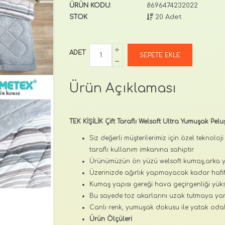
ÜRÜN KODU:
8696474232022
STOK
20 Adet
ADET
Ürün Açıklaması
TEK KİŞİLİK Çift Taraflı Welsoft Ultra Yumuşak Pel
Siz değerli müşterilerimiz için özel teknoloj
taraflı kullanım imkanına sahiptir.
Ürünümüzün ön yüzü welsoft kumaş,arka yü
Üzerinizde ağırlık yapmayacak kadar hafif ,
Kumaş yapısı gereği hava geçirgenliği yüks
Bu sayede toz akarlarını uzak tutmaya yar
Canlı renk, yumuşak dokusu ile yatak odal
Ürün Ölçüleri