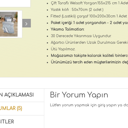
Çift Taraflı Welsoft Yorgan:155x215 cm 1 Ade
Yastık kılıfı : 50x70cm (2 adet )
Fitted (Lastikli) çarşaf 100x200x30cm 1 Adet
Paket içeriği :1 adet yorgandan - 2 adet yast
Yıkama Talimatları:
30 Derecede Yıkanması Uygundur.
Ağartıcı Ürünlerden Uzak Durulması Gerekir
Ütü Yapılmaz.
Mağazamızı takipte kalarak kaliteli binlerc
Ürünümüzü tercih eden müşterilerimizin değ
Bir Yorum Yapın
N AÇIKLAMASI
Lütfen yorum yapmak için
giriş yapın
ya d
MLAR (5)
ITLER