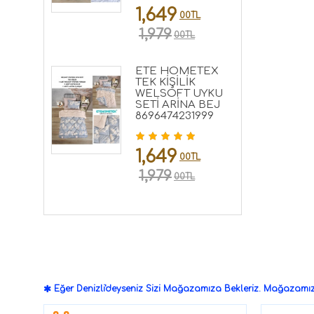
1,649
00TL
1,979
00TL
ETE HOMETEX
TEK KİŞİLİK
WELSOFT UYKU
SETİ ARİNA BEJ
8696474231999
1,649
00TL
1,979
00TL
Eğer Denizli'deyseniz Sizi Mağazamıza Bekleriz. Mağazamızd