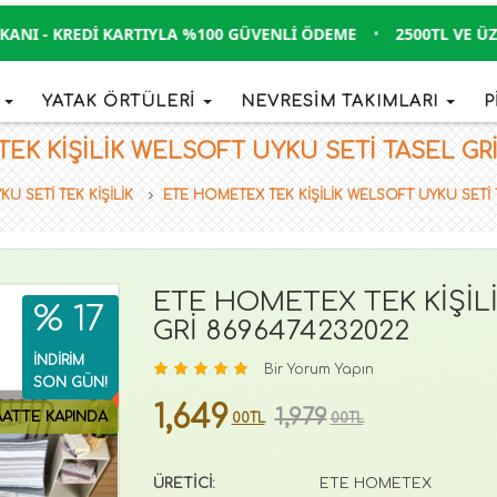
I - KREDI KARTIYLA %100 GÜVENLI ÖDEME
•
2500TL VE ÜZERI
İ
YATAK ÖRTÜLERİ
NEVRESİM TAKIMLARI
P
K KİŞİLİK WELSOFT UYKU SETİ TASEL GRİ 8
KU SETİ TEK KİŞİLİK
ETE HOMETEX TEK KİŞİLİK WELSOFT UYKU SETİ 
ETE HOMETEX TEK KİŞİL
% 17
GRİ 8696474232022
İNDİRİM
Bir Yorum Yapın
SON GÜN!
1,649
1,979
AATTE KAPINDA
00TL
00TL
ÜRETİCİ:
ETE HOMETEX