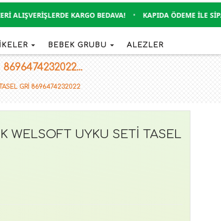
 ALIŞVERIŞLERDE KARGO BEDAVA!
•
KAPIDA ÖDEME İLE SIPARI
İKELER
BEBEK GRUBU
ALEZLER
696474232022...
TASEL GRİ 8696474232022
İK WELSOFT UYKU SETİ TASEL