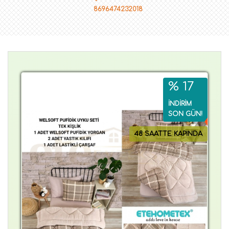
8696474232018
% 17
İNDİRİM
SON GÜN!
48 SAATTE KAPINDA