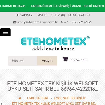
 KARGO BEDAVA!
•
KAPIDA ÖDEME İLE SIPARIŞ İMKANI - KREDI KARTIYLA
HESABIM
FAVORI LISTEM (0)
KASAYA GIT
info@etehometex.com.tr
+90 532 669 4656
Arayın
0 ürün - 0.00TL
ETE HOMETEX TEK KİŞİLİK WELSOFT
UYKU SETİ SAFİR BEJ 8696474232018...
UYKU SETLERİ
UYKU SETİ TEK KİŞİLİK
ETE HOMETEX TEK KİŞİLİK WELSOFT UYKU SETİ SAFİR BEJ