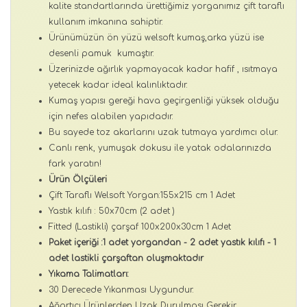
kalite standartlarında ürettiğimiz yorganımız çift taraflı
kullanım imkanına sahiptir.
Ürünümüzün ön yüzü welsoft kumaş,arka yüzü ise
desenli pamuk kumaştır.
Üzerinizde ağırlık yapmayacak kadar hafif , ısıtmaya
yetecek kadar ideal kalınlıktadır.
Kumaş yapısı gereği hava geçirgenliği yüksek olduğu
için nefes alabilen yapıdadır.
Bu sayede toz akarlarını uzak tutmaya yardımcı olur.
Canlı renk, yumuşak dokusu ile yatak odalarınızda
fark yaratın!
Ürün Ölçüleri
Çift Taraflı Welsoft Yorgan:155x215 cm 1 Adet
Yastık kılıfı : 50x70cm (2 adet )
Fitted (Lastikli) çarşaf 100x200x30cm 1 Adet
Paket içeriği :1 adet yorgandan - 2 adet yastık kılıfı - 1
adet lastikli çarşaftan oluşmaktadır
Yıkama Talimatları:
30 Derecede Yıkanması Uygundur.
Ağartıcı Ürünlerden Uzak Durulması Gerekir.