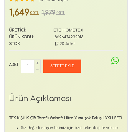
1,649
1,979
00TL
00TL
ÜRETİCİ:
ETE HOMETEX
ÜRÜN KODU:
8696474232018
STOK
20 Adet
ADET
Ürün Açıklaması
TEK KİŞİLİK Çift Taraflı Welsoft Ultra Yumuşak Peluş UYKU SETİ
Siz değerli müşterilerimiz için özel teknoloji ile yüksek