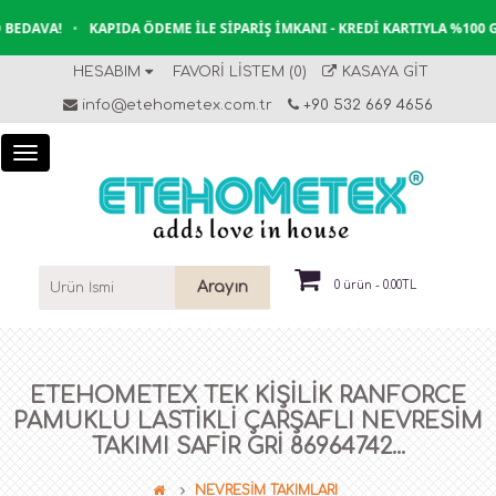
EDAVA!
•
KAPIDA ÖDEME İLE SIPARIŞ İMKANI - KREDI KARTIYLA %100 G
HESABIM
FAVORI LISTEM (0)
KASAYA GIT
info@etehometex.com.tr
+90 532 669 4656
Arayın
0 ürün - 0.00TL
ETEHOMETEX TEK KIŞILIK RANFORCE
PAMUKLU LASTIKLI ÇARŞAFLI NEVRESIM
TAKIMI SAFİR GRİ 86964742...
NEVRESİM TAKIMLARI