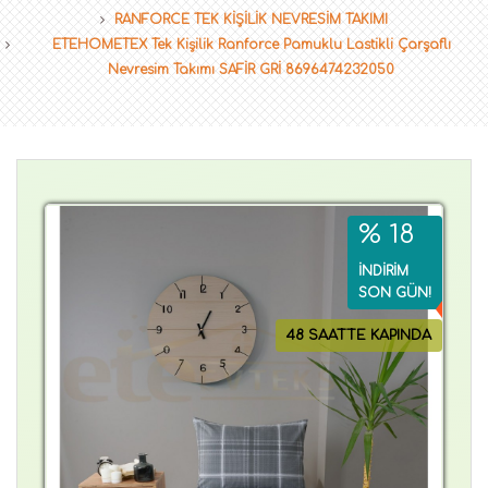
RANFORCE TEK KİŞİLİK NEVRESİM TAKIMI
ETEHOMETEX Tek Kişilik Ranforce Pamuklu Lastikli Çarşaflı
Nevresim Takımı SAFİR GRİ 8696474232050
% 18
İNDİRİM
SON GÜN!
48 SAATTE KAPINDA