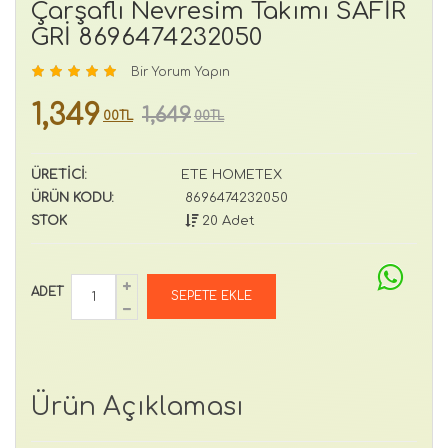
Çarşaflı Nevresim Takımı SAFİR
GRİ 8696474232050
Bir Yorum Yapın
1,349
1,649
00TL
00TL
ÜRETİCİ:
ETE HOMETEX
ÜRÜN KODU:
8696474232050
STOK
20 Adet
ADET
Ürün Açıklaması