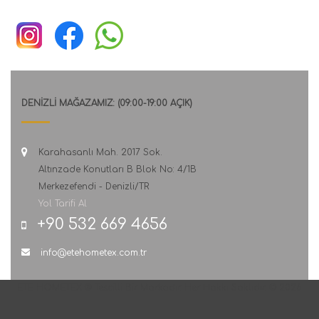
DENİZLİ MAĞAZAMIZ: (09:00-19:00 AÇIK)
Karahasanlı Mah. 2017 Sok.
Altınzade Konutları B Blok No: 4/1B
Merkezefendi - Denizli/TR
Yol Tarifi Al
+90 532 669 4656
info@etehometex.com.tr
ETE HOMETEX ® Tescilli Bir Markadır. Her Hakkı Saklıdır. © 2026