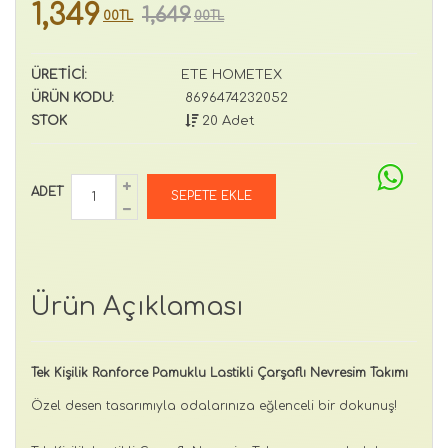
1,349
1,649
00TL
00TL
ÜRETİCİ:
ETE HOMETEX
ÜRÜN KODU:
8696474232052
STOK
20 Adet
ADET
Ürün Açıklaması
Tek Kişilik Ranforce Pamuklu Lastikli Çarşaflı Nevresim Takımı
Özel desen tasarımıyla odalarınıza eğlenceli bir dokunuş!