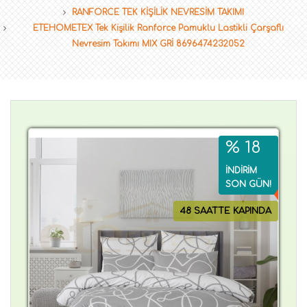
RANFORCE TEK KİŞİLİK NEVRESİM TAKIMI
ETEHOMETEX Tek Kişilik Ranforce Pamuklu Lastikli Çarşaflı
Nevresim Takımı MIX GRİ 8696474232052
% 18
İNDİRİM
SON GÜN!
48 SAATTE KAPINDA