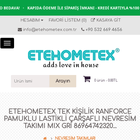
BEDAVA!
•
KAPIDA ÖDEME İLE SIPARIŞ İMKANI - KREDI KARTIYLA %100 
HESABIM
FAVORI LISTEM (0)
KASAYA GIT
info@etehometex.com.tr
+90 532 669 4656
Arayın
0 ürün - 0.00TL
ETEHOMETEX TEK KIŞILIK RANFORCE
PAMUKLU LASTIKLI ÇARŞAFLI NEVRESIM
TAKIMI MIX GRİ 86964742320...
NEVRESİM TAKIMLARI