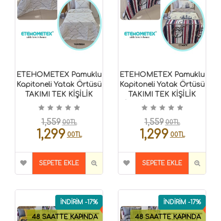
ETEHOMETEX Pamuklu
ETEHOMETEX Pamuklu
Kapitoneli Yatak Örtüsü
Kapitoneli Yatak Örtüsü
TAKIMI TEK KİŞİLİK
TAKIMI TEK KİŞİLİK
YANSIMA
TİTANİC 8696474232123
8696474232125
1,559
1,559
00TL
00TL
1,299
1,299
00TL
00TL
SEPETE EKLE
SEPETE EKLE
İNDİRİM -17%
İNDİRİM -17%
48 SAATTE KAPINDA
48 SAATTE KAPINDA