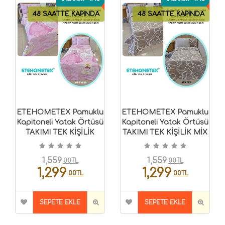
48 SAATTE KAPINDA
48 SAATTE KAPINDA
ETEHOMETEX Pamuklu
ETEHOMETEX Pamuklu
Kapitoneli Yatak Örtüsü
Kapitoneli Yatak Örtüsü
TAKIMI TEK KİŞİLİK
TAKIMI TEK KİŞİLİK MİX
PRENSES
BEJ 8696474232124
8696474232129
1,559
1,559
00TL
00TL
1,299
1,299
00TL
00TL
SEPETE EKLE
SEPETE EKLE