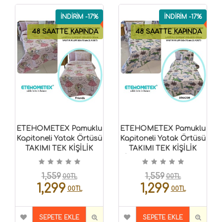
İNDİRİM -17%
İNDİRİM -17%
48 SAATTE KAPINDA
48 SAATTE KAPINDA
ETEHOMETEX Pamuklu
ETEHOMETEX Pamuklu
Kapitoneli Yatak Örtüsü
Kapitoneli Yatak Örtüsü
TAKIMI TEK KİŞİLİK
TAKIMI TEK KİŞİLİK
Friends 8696474232122
DİNAZOR 8696474232121
1,559
1,559
00TL
00TL
1,299
1,299
00TL
00TL