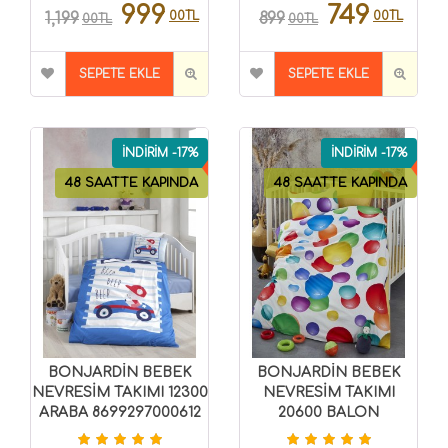
999
749
00TL
00TL
1,199
899
00TL
00TL
SEPETE EKLE
SEPETE EKLE
İNDİRİM -17%
İNDİRİM -17%
48 SAATTE KAPINDA
48 SAATTE KAPINDA
BONJARDİN BEBEK
BONJARDİN BEBEK
NEVRESİM TAKIMI 12300
NEVRESİM TAKIMI
ARABA 8699297000612
20600 BALON
8696474000210