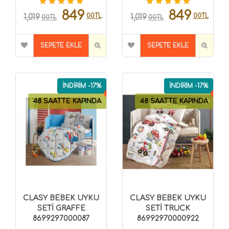
849
849
00TL
00TL
1,019
1,019
00TL
00TL
SEPETE EKLE
SEPETE EKLE
İNDİRİM -17%
İNDİRİM -17%
48 SAATTE KAPINDA
48 SAATTE KAPINDA
CLASY BEBEK UYKU
CLASY BEBEK UYKU
SETİ GRAFFE
SETİ TRUCK
8699297000087
86992970000922