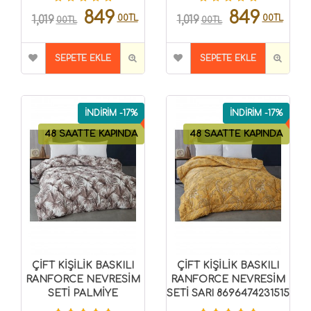
849
849
00TL
00TL
1,019
1,019
00TL
00TL
SEPETE EKLE
SEPETE EKLE
İNDİRİM -17%
İNDİRİM -17%
48 SAATTE KAPINDA
48 SAATTE KAPINDA
ÇİFT KİŞİLİK BASKILI
ÇİFT KİŞİLİK BASKILI
RANFORCE NEVRESİM
RANFORCE NEVRESİM
SETİ PALMİYE
SETİ SARI 8696474231515
8696474231518