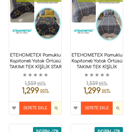
ETEHOMETEX Pamuklu
ETEHOMETEX Pamuklu
Kapitoneli Yatak Örtüsü
Kapitoneli Yatak Örtüsü
TAKIMI TEK KİŞİLİK STAR
TAKIMI TEK KİŞİLİK
8696474232120
SAFİR GRİ
8696474232126
1,559
1,559
00TL
00TL
1,299
1,299
00TL
00TL
SEPETE EKLE
SEPETE EKLE
İNDİRİM -17%
İNDİRİM -17%