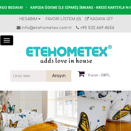
BEDAVA!
•
KAPIDA ÖDEME İLE SIPARIŞ İMKANI - KREDI KARTIYLA %100 
HESABIM
FAVORI LISTEM (0)
KASAYA GIT
info@etehometex.com.tr
+90 532 669 4656
Arayın
0 ürün - 0.00TL