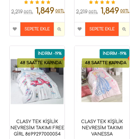
1,849
1,849
00TL
00TL
2,219
2,219
00TL
00TL
SEPETE EKLE
SEPETE EKLE
İNDİRİM -19%
İNDİRİM -19%
48 SAATTE KAPINDA
48 SAATTE KAPINDA
CLASY TEK KİŞİLİK
CLASY TEK KİŞİLİK
NEVRESİM TAKIMI FREE
NEVRESİM TAKIMI
GİRL 8699297000054
VANESSA