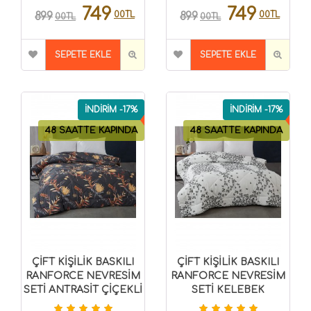
749
749
00TL
00TL
899
899
00TL
00TL
SEPETE EKLE
SEPETE EKLE
İNDİRİM -17%
İNDİRİM -17%
48 SAATTE KAPINDA
48 SAATTE KAPINDA
ÇİFT KİŞİLİK BASKILI
ÇİFT KİŞİLİK BASKILI
RANFORCE NEVRESİM
RANFORCE NEVRESİM
SETİ ANTRASİT ÇİÇEKLİ
SETİ KELEBEK
8696474231517
8696474231516