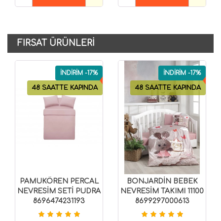
SEPETE EKLE
SEPETE EKLE
FIRSAT ÜRÜNLERI
İNDİRİM -17%
İNDİRİM -17%
48 SAATTE KAPINDA
48 SAATTE KAPINDA
PAMUKÖREN PERCAL
BONJARDİN BEBEK
NEVRESİM SETİ PUDRA
NEVRESİM TAKIMI 11100
8696474231193
8699297000613