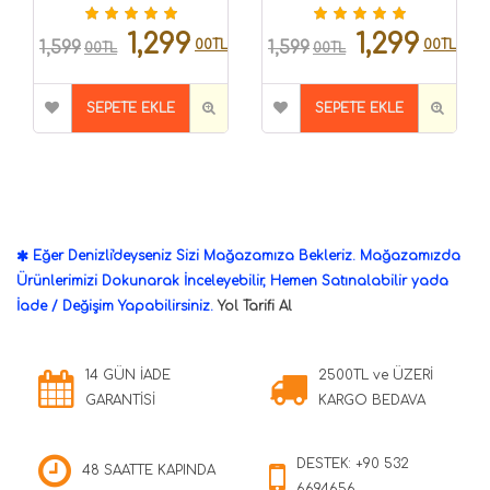
8699297000070
1,299
1,299
00TL
00TL
1,599
1,599
00TL
00TL
SEPETE EKLE
SEPETE EKLE
Eğer Denizli'deyseniz Sizi Mağazamıza Bekleriz. Mağazamızda
Ürünlerimizi Dokunarak İnceleyebilir, Hemen Satınalabilir yada
İade / Değişim Yapabilirsiniz.
Yol Tarifi Al
14 GÜN İADE
2500TL ve ÜZERİ
GARANTİSİ
KARGO BEDAVA
DESTEK: +90 532
48 SAATTE KAPINDA
6694656