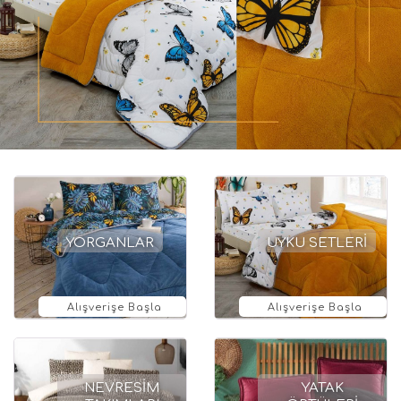
YORGANLAR
UYKU SETLERİ
Alışverişe Başla
Alışverişe Başla
NEVRESİM
YATAK