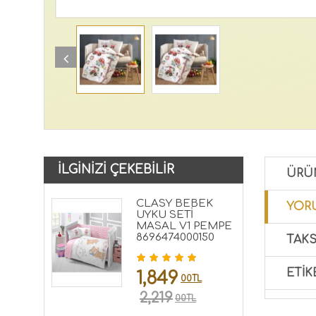
İLGINIZI ÇEKEBILIR
ÜRÜ
CLASY BEBEK
YORU
UYKU SETİ
MASAL V1 PEMPE
8696474000150
TAKS
ETIK
1,849
00TL
2,219
00TL