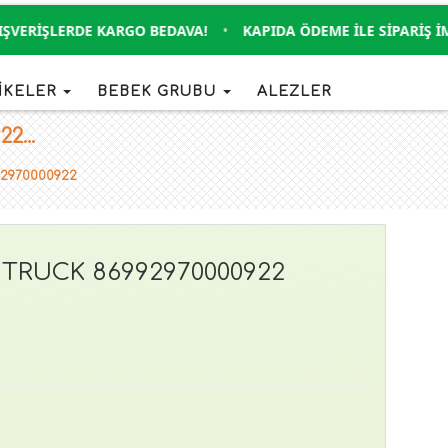
ERIŞLERDE KARGO BEDAVA!
•
KAPIDA ÖDEME İLE SIPARIŞ İMKA
İKELER
BEBEK GRUBU
ALEZLER
2...
92970000922
 TRUCK 86992970000922