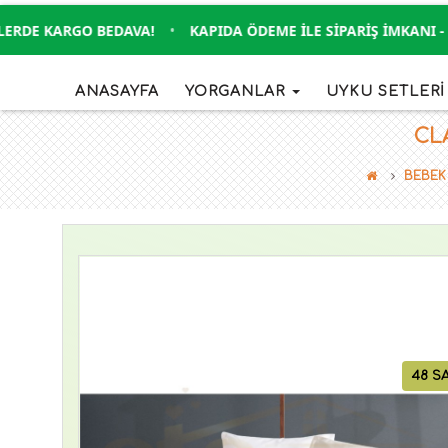
DE KARGO BEDAVA!
•
KAPIDA ÖDEME İLE SIPARIŞ İMKANI - KR
ANASAYFA
YORGANLAR
UYKU SETLER
CLA
BEBEK
48 S