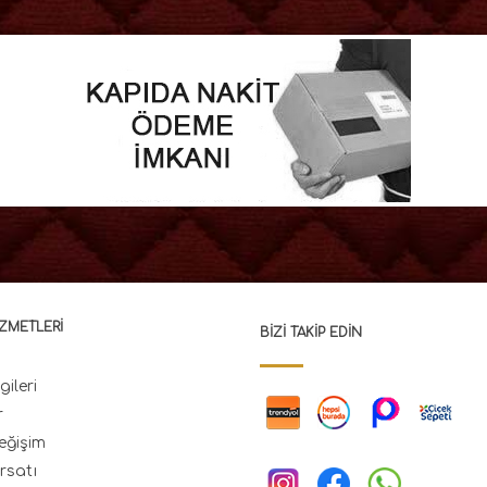
ZMETLERI
BIZI TAKIP EDIN
gileri
r
eğişim
rsatı