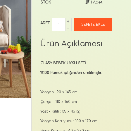
STOK
1 Adet
ADET
Ürün Açıklaması
CLASY BEBEK UYKU SETİ
%100 Pamuk ipliğinden üretilmiştir.
Yorgan : 90 x 145 cm
Çarşaf : 110 x 160 cm
Yastık Kılıfı : 35 x 45 (2)
Yorgan Koruyucu : 100 x 170 cm
Beşik Koruma : 40 x 270 cm