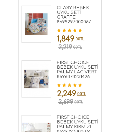
CLASY BEBEK
UYKU SETİ
GRAFFE
8699297000087
1,849
00TL
2,219
00TL
FIRST CHOICE
BEBEK UYKU SETİ
PALMY LACİVERT
8696474231426
2,249
00TL
2,699
00TL
FIRST CHOICE
BEBEK UYKU SETİ
PALMY KIRMIZI
8699297000074