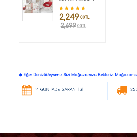
2,249
00TL
2,699
00TL
Eğer Denizli'deyseniz Sizi Mağazamıza Bekleriz. Mağazamızd
14 GÜN İADE GARANTİSİ
25