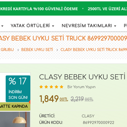
EDI KARTIYLA %100 GÜVENLI ÖDEME
•
2500TL VE ÜZERI ALIŞV
İ
YATAK ÖRTÜLERİ
NEVRESİM TAKIMLARI
P
SY BEBEK UYKU SETİ TRUCK 8699297000092
 GRUBU
BEBEK UYKU SETİ
CLASY BEBEK UYKU SETİ TRUCK 869
CLASY BEBEK UYKU SETİ
% 17
Bir Yorum Yapın
İNDİRİM
1,849
SON GÜN!
2,219
00TL
00TL
AATTE KAPINDA
ÜRETİCİ:
CLASY
ÜRÜN KODU:
86992970000922