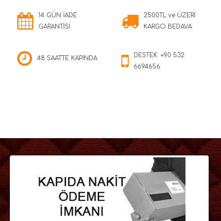
14 GÜN İADE
2500TL ve ÜZERİ
GARANTİSİ
KARGO BEDAVA
DESTEK: +90 532
48 SAATTE KAPINDA
6694656