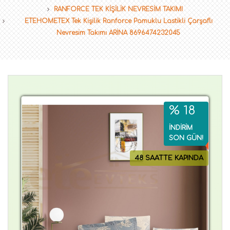
RANFORCE TEK KİŞİLİK NEVRESİM TAKIMI
ETEHOMETEX Tek Kişilik Ranforce Pamuklu Lastikli Çarşaflı
Nevresim Takımı ARİNA 8696474232045
% 18
İNDİRİM
SON GÜN!
48 SAATTE KAPINDA