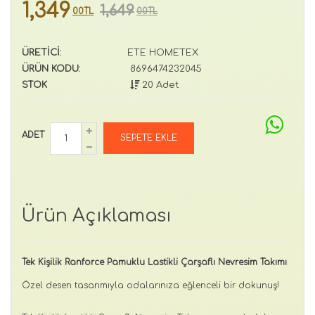
1,349
1,649
00TL
00TL
ÜRETİCİ:
ETE HOMETEX
ÜRÜN KODU:
8696474232045
STOK
20 Adet
ADET
Ürün Açıklaması
Tek Kişilik Ranforce Pamuklu Lastikli Çarşaflı Nevresim Takımı
Özel desen tasarımıyla odalarınıza eğlenceli bir dokunuş!