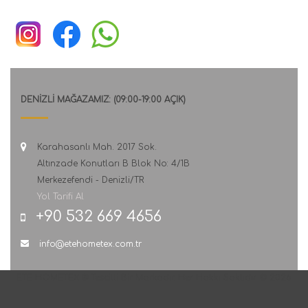
DENİZLİ MAĞAZAMIZ: (09:00-19:00 AÇIK)
Karahasanlı Mah. 2017 Sok.
Altınzade Konutları B Blok No: 4/1B
Merkezefendi - Denizli/TR
Yol Tarifi Al
+90 532 669 4656
info@etehometex.com.tr
ETE HOMETEX ® Tescilli Bir Markadır. Her Hakkı Saklıdır. © 2026