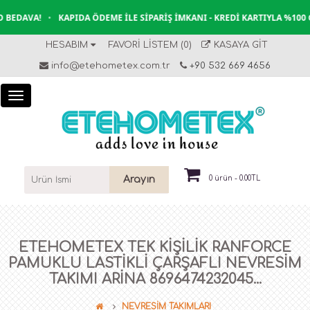
BEDAVA!
•
KAPIDA ÖDEME İLE SIPARIŞ İMKANI - KREDI KARTIYLA %100 
HESABIM
FAVORI LISTEM (0)
KASAYA GIT
info@etehometex.com.tr
+90 532 669 4656
Arayın
0 ürün - 0.00TL
ETEHOMETEX TEK KIŞILIK RANFORCE
PAMUKLU LASTIKLI ÇARŞAFLI NEVRESIM
TAKIMI ARİNA 8696474232045...
NEVRESİM TAKIMLARI