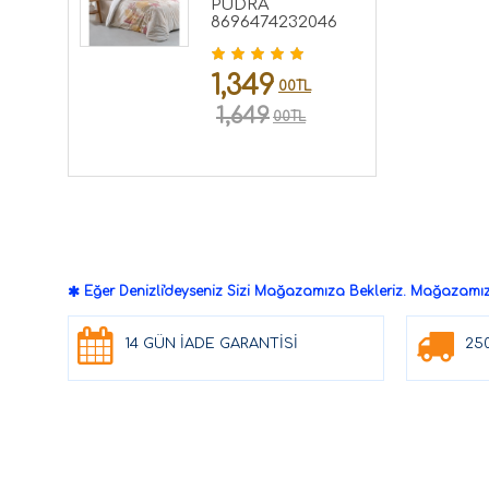
PUDRA
8696474232046
1,349
00TL
1,649
00TL
Eğer Denizli'deyseniz Sizi Mağazamıza Bekleriz. Mağazamızd
14 GÜN İADE GARANTİSİ
25