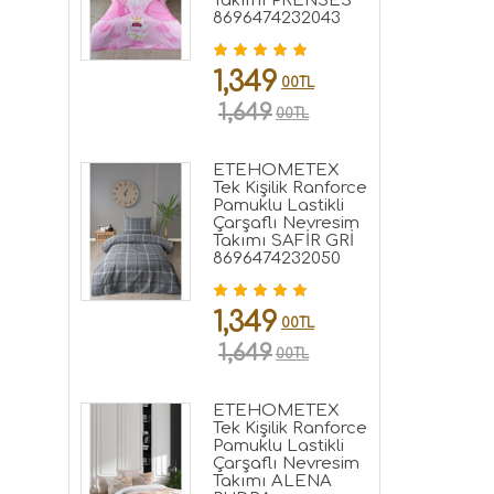
Takımı PRENSES
8696474232043
1,349
00TL
1,649
00TL
ETEHOMETEX
Tek Kişilik Ranforce
Pamuklu Lastikli
Çarşaflı Nevresim
Takımı SAFİR GRİ
8696474232050
1,349
00TL
1,649
00TL
ETEHOMETEX
Tek Kişilik Ranforce
Pamuklu Lastikli
Çarşaflı Nevresim
Takımı ALENA