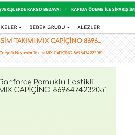
RIŞLERDE KARGO BEDAVA!
•
KAPIDA ÖDEME İLE SIPARIŞ İMKAN
İKELER
BEBEK GRUBU
ALEZLER
M TAKIMI MIX CAPİÇİNO 8696...
 Çarşaflı Nevresim Takımı MIX CAPİÇİNO 8696474232051
Ranforce Pamuklu Lastikli
ı MIX CAPİÇİNO 8696474232051