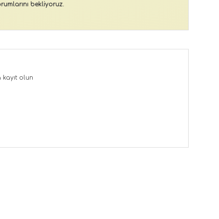
rumlarını bekliyoruz.
a
kayıt olun