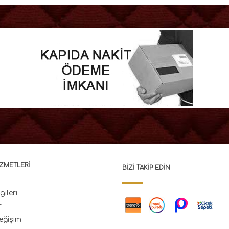
ZMETLERI
BIZI TAKIP EDIN
gileri
r
eğişim