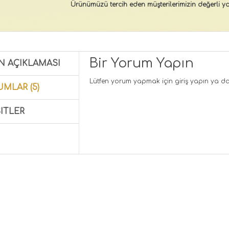
Ürünümüzü tercih eden müşterilerimizin değerli yo
Bir Yorum Yapın
N AÇIKLAMASI
Lütfen yorum yapmak için
giriş yapın
ya d
MLAR (5)
ITLER