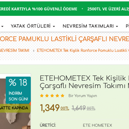
DI KARTIYLA %100 GÜVENLI ÖDEME
•
2500TL VE ÜZERI ALIŞVE
İ
YATAK ÖRTÜLERİ
NEVRESİM TAKIMLARI
P
RCE PAMUKLU LASTIKLI ÇARŞAFLI NEVRESI
NEVRESİM TAKIMI
ETEHOMETEX Tek Kişilik Ranforce Pamuklu Lastikli
ETEHOMETEX Tek Kişilik 
% 18
Çarşaflı Nevresim Takım
İNDİRİM
Bir Yorum Yapın
SON GÜN!
1,349
1,649
AATTE KAPINDA
00TL
00TL
ÜRETİCİ:
ETE HOMETEX