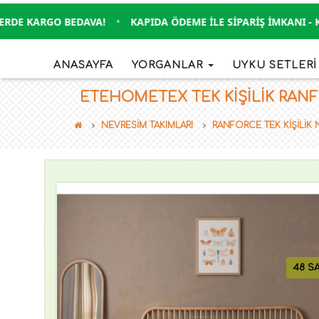
DE KARGO BEDAVA!
•
KAPIDA ÖDEME İLE SIPARIŞ İMKANI - KRE
ANASAYFA
YORGANLAR
UYKU SETLER
ETEHOMETEX TEK KIŞILIK RANFO
NEVRESİM TAKIMLARI
RANFORCE TEK KİŞİLİK 
48 S