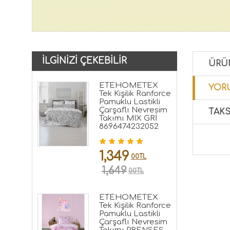
İLGINIZI ÇEKEBILIR
ÜRÜ
ETEHOMETEX
YORU
Tek Kişilik Ranforce
Pamuklu Lastikli
Çarşaflı Nevresim
TAKS
Takımı MIX GRİ
8696474232052
1,349
00TL
1,649
00TL
ETEHOMETEX
Tek Kişilik Ranforce
Pamuklu Lastikli
Çarşaflı Nevresim