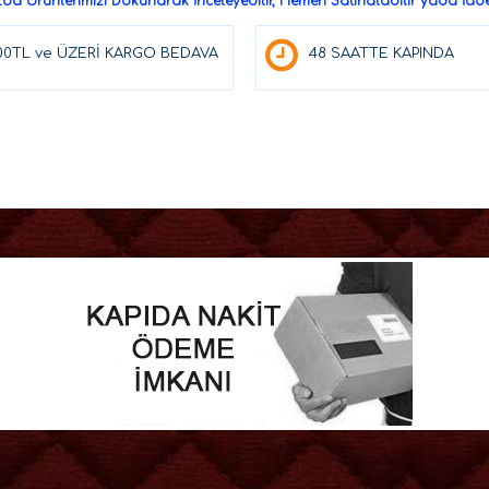
a Ürünlerimizi Dokunarak İnceleyebilir, Hemen Satınalabilir yada İade 
00TL ve ÜZERİ KARGO BEDAVA
48 SAATTE KAPINDA