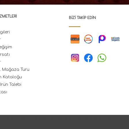
ZMETLERI
BIZI TAKIP EDIN
gileri
r
eğişim
rsatı
r
l Mağaza Turu
n Kataloğu
rün Talebi
tası
ETE HOMETEX ® Tescilli Bir Markadır. Her Hakkı Saklıdır. © 2026