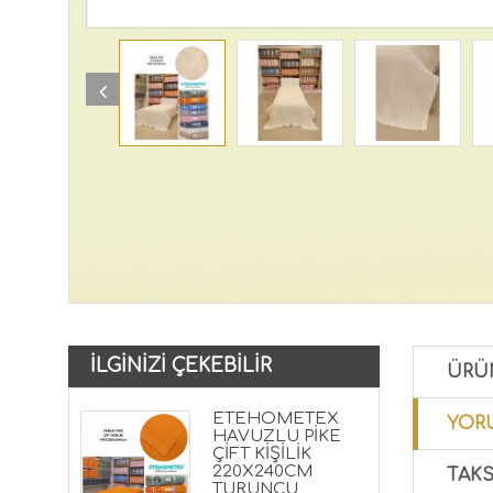
İLGINIZI ÇEKEBILIR
ÜRÜ
ETEHOMETEX
YORU
HAVUZLU PİKE
ÇİFT KİŞİLİK
220X240CM
TAKS
TURUNCU