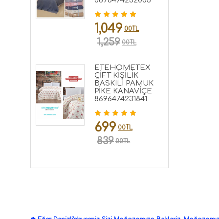
8696474232083
1,049
00TL
1,259
00TL
ETEHOMETEX
ÇİFT KİŞİLİK
BASKILI PAMUK
PİKE KANAVİÇE
8696474231841
699
00TL
839
00TL