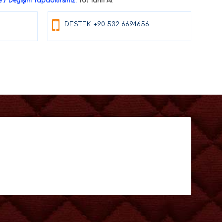
/ Değişim Yapabilirsiniz.
Yol Tarifi Al
DESTEK: +90 532 6694656