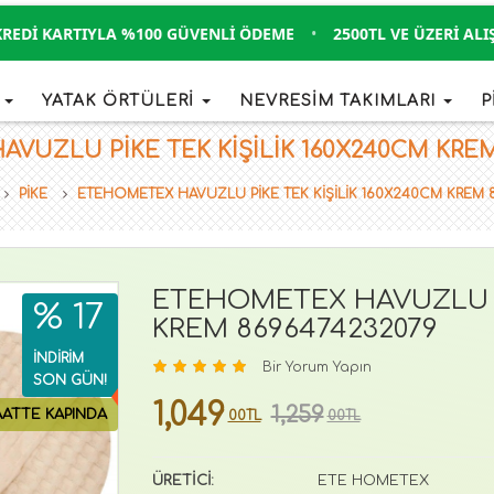
DI KARTIYLA %100 GÜVENLI ÖDEME
•
2500TL VE ÜZERI ALIŞVE
İ
YATAK ÖRTÜLERİ
NEVRESİM TAKIMLARI
P
UZLU PİKE TEK KİŞİLİK 160X240CM KREM 8
PİKE
ETEHOMETEX HAVUZLU PİKE TEK KİŞİLİK 160X240CM KREM 
ETEHOMETEX HAVUZLU Pİ
% 17
KREM 8696474232079
İNDİRİM
Bir Yorum Yapın
SON GÜN!
1,049
1,259
AATTE KAPINDA
00TL
00TL
ÜRETİCİ:
ETE HOMETEX