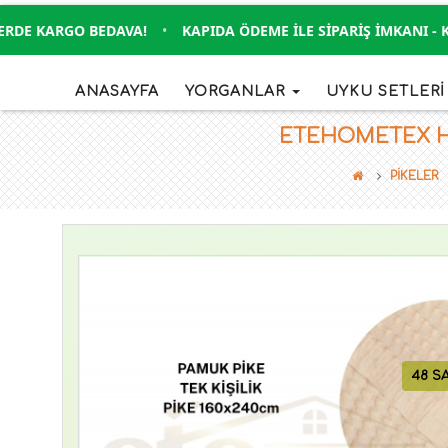
E KARGO BEDAVA!
•
KAPIDA ÖDEME İLE SIPARIŞ İMKANI - KRE
ANASAYFA
YORGANLAR
UYKU SETLER
ETEHOMETEX HAV
PİKELER
48 S