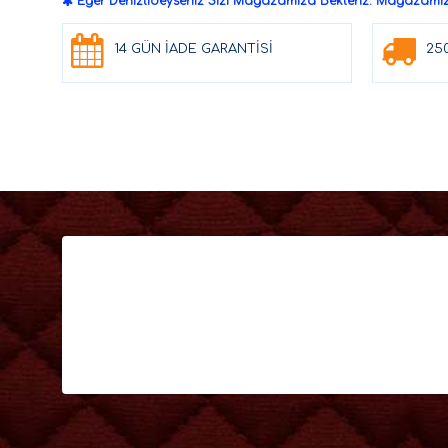
Eğer Denizli'deyseniz Sizi Mağazamıza Bekleriz. Mağazamızd
14 GÜN İADE GARANTİSİ
25