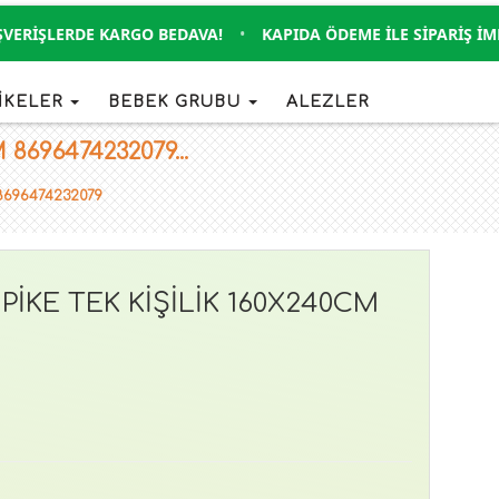
RIŞLERDE KARGO BEDAVA!
•
KAPIDA ÖDEME İLE SIPARIŞ İMKAN
İKELER
BEBEK GRUBU
ALEZLER
696474232079...
8696474232079
KE TEK KİŞİLİK 160X240CM