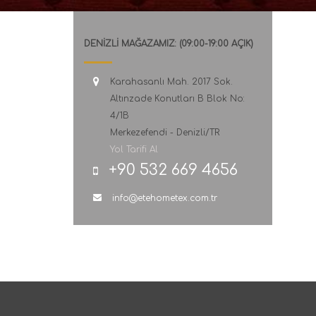
DENİZLİ MAĞAZAMIZ: (09:00-19:00 AÇIK)
Karahasanlı Mah. 2017 Sok.
Altınzade Konutları B Blok No:
4/1B
Merkezefendi - Denizli/TR
Yol Tarifi Al
+90 532 669 4656
info@etehometex.com.tr