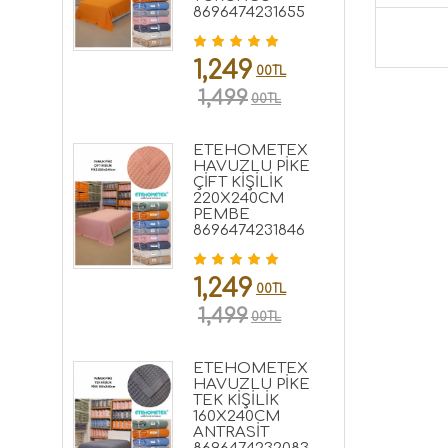
8696474231655
1,249
00TL
1,499
00TL
ETEHOMETEX
HAVUZLU PİKE
ÇİFT KİŞİLİK
220X240CM
PEMBE
8696474231846
1,249
00TL
1,499
00TL
ETEHOMETEX
HAVUZLU PİKE
TEK KİŞİLİK
160X240CM
ANTRASİT