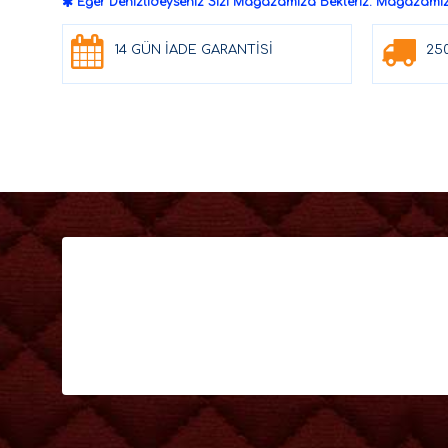
Eğer Denizli'deyseniz Sizi Mağazamıza Bekleriz. Mağazamızd
14 GÜN İADE GARANTİSİ
25