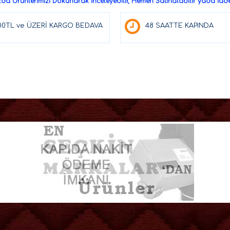
a Ürünlerimizi Dokunarak İnceleyebilir, Hemen Satınalabilir yada İade 
00TL ve ÜZERİ KARGO BEDAVA
48 SAATTE KAPINDA