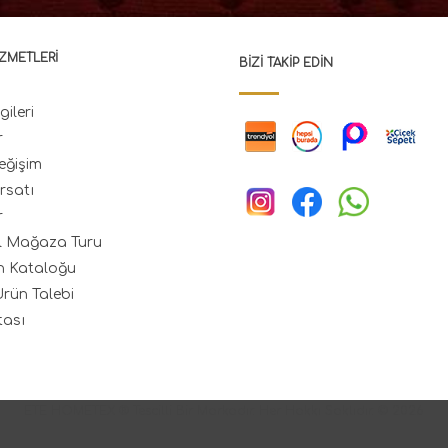
ZMETLERI
BIZI TAKIP EDIN
gileri
r
eğişim
rsatı
r
l Mağaza Turu
n Kataloğu
rün Talebi
tası
ETE HOMETEX ® Tescilli Bir Markadır. Her Hakkı Saklıdır. © 2026