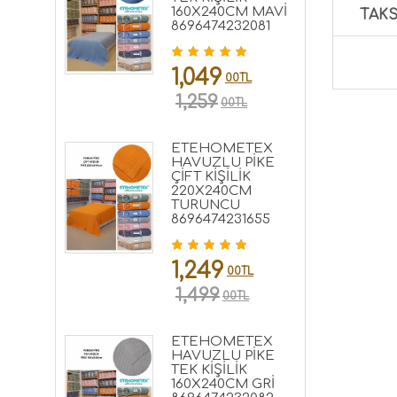
160X240CM MAVİ
TAKS
8696474232081
1,049
00TL
1,259
00TL
ETEHOMETEX
HAVUZLU PİKE
ÇİFT KİŞİLİK
220X240CM
TURUNCU
8696474231655
1,249
00TL
1,499
00TL
ETEHOMETEX
HAVUZLU PİKE
TEK KİŞİLİK
160X240CM GRİ