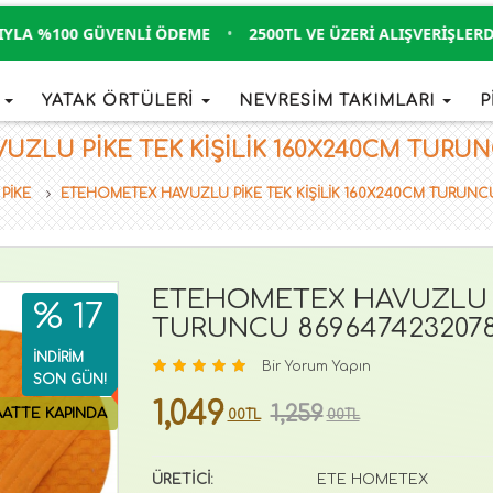
A %100 GÜVENLI ÖDEME
•
2500TL VE ÜZERI ALIŞVERIŞLERDE K
İ
YATAK ÖRTÜLERİ
NEVRESİM TAKIMLARI
P
LU PİKE TEK KİŞİLİK 160X240CM TURUNCU
PİKE
ETEHOMETEX HAVUZLU PİKE TEK KİŞİLİK 160X240CM TURUNC
ETEHOMETEX HAVUZLU Pİ
% 17
TURUNCU 869647423207
İNDİRİM
Bir Yorum Yapın
SON GÜN!
1,049
1,259
AATTE KAPINDA
00TL
00TL
ÜRETİCİ:
ETE HOMETEX