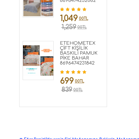
8696474232082
1,049
00TL
1,259
00TL
ETEHOMETEX
ÇİFT KİŞİLİK
BASKILI PAMUK
PİKE BAHAR
8696474231842
699
00TL
839
00TL