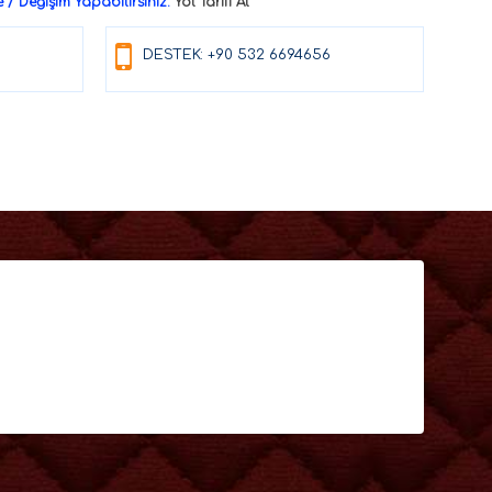
/ Değişim Yapabilirsiniz.
Yol Tarifi Al
DESTEK: +90 532 6694656