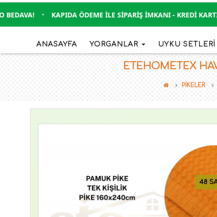
DAVA!
•
KAPIDA ÖDEME İLE SIPARIŞ İMKANI - KREDI KARTIYL
ANASAYFA
YORGANLAR
UYKU SETLER
ETEHOMETEX HAVUZ
PİKELER
48 S