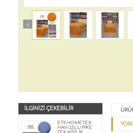
İLGINIZI ÇEKEBILIR
ÜRÜ
ETEHOMETEX
YORU
HAVUZLU PİKE
TEK KİŞİLİK