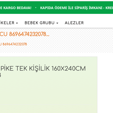
ARGO BEDAVA!
•
KAPIDA ÖDEME İLE SIPARIŞ İMKANI - KREDI 
İKELER
BEBEK GRUBU
ALEZLER
 8696474232078...
U 8696474232078
KE TEK KİŞİLİK 160X240CM
8