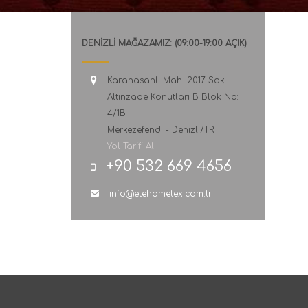
DENİZLİ MAĞAZAMIZ: (09:00-19:00 AÇIK)
Karahasanlı Mah. 2017 Sok.
Altınzade Konutları B Blok No:
4/1B
Merkezefendi - Denizli/TR
Yol Tarifi Al
+90 532 669 4656
info@etehometex.com.tr