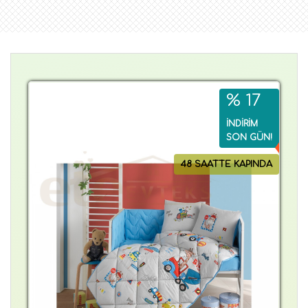
% 17
İNDİRİM
SON GÜN!
48 SAATTE KAPINDA