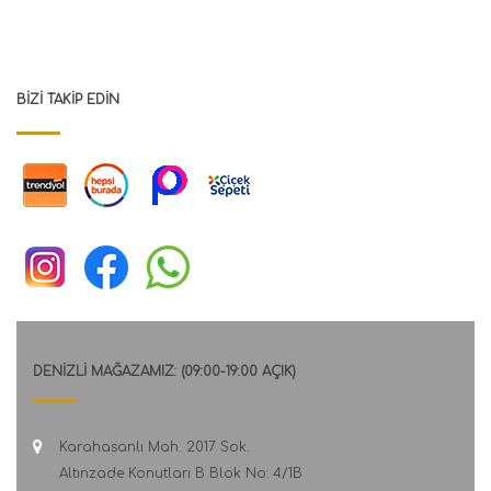
BIZI TAKIP EDIN
DENİZLİ MAĞAZAMIZ: (09:00-19:00 AÇIK)
Karahasanlı Mah. 2017 Sok.
Altınzade Konutları B Blok No: 4/1B