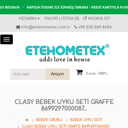
 BEDAVA!
•
KAPIDA ÖDEME İLE SIPARIŞ İMKANI - KREDI KARTIYLA %100
HESABIM
FAVORI LISTEM (0)
KASAYA GIT
info@etehometex.com.tr
+90 532 669 4656
Arayın
0 ürün - 0.00TL
CLASY BEBEK UYKU SETİ GRAFFE
8699297000087...
BEBEK GRUBU
BEBEK UYKU SETİ
CLASY BEBEK UYKU SETİ GRAFFE 8699297000087