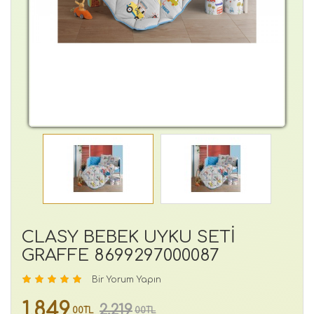
CLASY BEBEK UYKU SETİ
GRAFFE 8699297000087
Bir Yorum Yapın
1,849
2,219
00TL
00TL