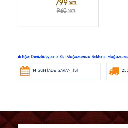
799
00TL
960
00TL
Eğer Denizli'deyseniz Sizi Mağazamıza Bekleriz. Mağazamızd
14 GÜN İADE GARANTİSİ
25