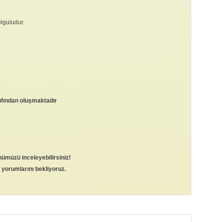
lguludur.
lıfından oluşmaktadır
nümüzü inceleyebilirsiniz!
 yorumlarını bekliyoruz.