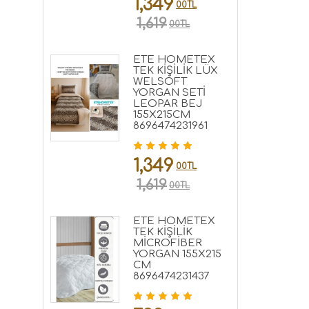
1,349
00TL
1,619
00TL
ETE HOMETEX
TEK KİŞİLİK LÜX
WELSOFT
YORGAN SETİ
LEOPAR BEJ
155X215CM
8696474231961
1,349
00TL
1,619
00TL
ETE HOMETEX
TEK KİŞİLİK
MİCROFİBER
YORGAN 155X215
CM
8696474231437