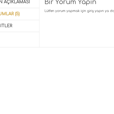
Bir Yorum Yapın
N AÇIKLAMASI
Lütfen yorum yapmak için
giriş yapın
ya d
MLAR (5)
ITLER