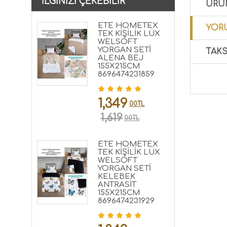
İLGINIZI ÇEKEBILIR
ÜRÜ
ETE HOMETEX
YORU
TEK KİŞİLİK LÜX
WELSOFT
YORGAN SETİ
TAKS
ALENA BEJ
155X215CM
8696474231859
1,349
00TL
1,619
00TL
ETE HOMETEX
TEK KİŞİLİK LÜX
WELSOFT
YORGAN SETİ
KELEBEK
ANTRASİT
155X215CM
8696474231929