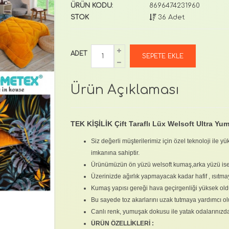
ÜRÜN KODU:
8696474231960
STOK
36 Adet
ADET
Ürün Açıklaması
TEK KİŞİLİK Çift Taraflı Lüx Welsoft Ultra Y
Siz değerli müşterilerimiz için özel teknoloji ile yü
imkanına sahiptir.
Ürünümüzün ön yüzü welsoft kumaş,arka yüzü ise
Üzerinizde ağırlık yapmayacak kadar hafif , ısıtmay
Kumaş yapısı gereği hava geçirgenliği yüksek oldu
Bu sayede toz akarlarını uzak tutmaya yardımcı olu
Canlı renk, yumuşak dokusu ile yatak odalarınızda
ÜRÜN ÖZELLİKLERİ :