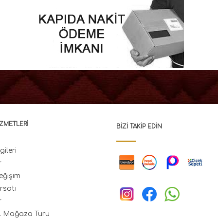
ZMETLERI
BIZI TAKIP EDIN
gileri
r
eğişim
rsatı
r
l Mağaza Turu