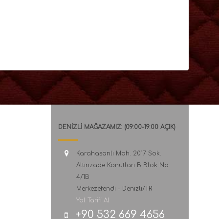
DENİZLİ MAĞAZAMIZ: (09:00-19:00 AÇIK)
Karahasanlı Mah. 2017 Sok.
Altınzade Konutları B Blok No:
4/1B
Merkezefendi - Denizli/TR
Yol Tarifi Al
+90 532 669 4656