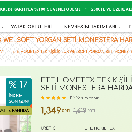
DI KARTIYLA %100 GÜVENLI ÖDEME
•
2500TL VE ÜZERI ALIŞVE
İ
YATAK ÖRTÜLERİ
NEVRESİM TAKIMLARI
P
X WELSOFT YORGAN SETİ MONESTERA HARDAL
GAN
ETE HOMETEX TEK KİŞİLİK LÜX WELSOFT YORGAN SETİ MONEST
ETE HOMETEX TEK KİŞİ
% 17
SETİ MONESTERA HARDAL
İNDİRİM
Bir Yorum Yapın
SON GÜN!
1,349
1,619
AATTE KAPINDA
00TL
00TL
ÜRETİCİ:
ETE HOMETEX