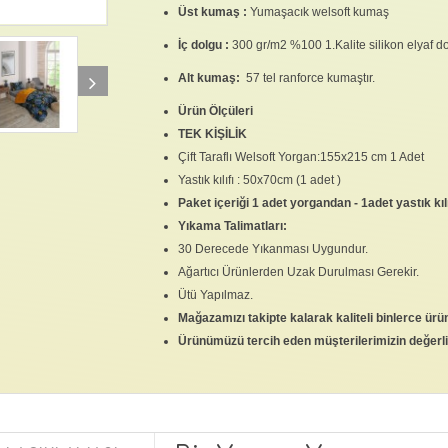
Üst kumaş :
Yumaşacık welsoft kumaş
İç dolgu :
300 gr/m2 %100 1.Kalite silikon elyaf do
Alt kumaş:
57 tel ranforce kumaştır.
Ürün Ölçüleri
TEK KİŞİLİK
Çift Taraflı Welsoft Yorgan:155x215 cm 1 Adet
Yastık kılıfı : 50x70cm (1 adet )
Paket içeriği 1 adet yorgandan - 1adet yastık kı
Yıkama Talimatları:
30 Derecede Yıkanması Uygundur.
Ağartıcı Ürünlerden Uzak Durulması Gerekir.
Ütü Yapılmaz.
Mağazamızı takipte kalarak kaliteli binlerce ürü
Ürünümüzü tercih eden müşterilerimizin değerli