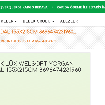
RIŞLERDE KARGO BEDAVA!
•
KAPIDA ÖDEME İLE SIPARIŞ İMKAN
İKELER
BEBEK GRUBU
ALEZLER
 155X215CM 8696474231960...
ERA HARDAL 155X215CM 8696474231960
LİK LÜX WELSOFT YORGAN
 155X215CM 8696474231960