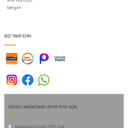
Site Haritası
İletişim
BIZI TAKIP EDIN
DENİZLİ MAĞAZAMIZ: (09:00-19:00 AÇIK)
Karahasanlı Mah. 2017 Sok.