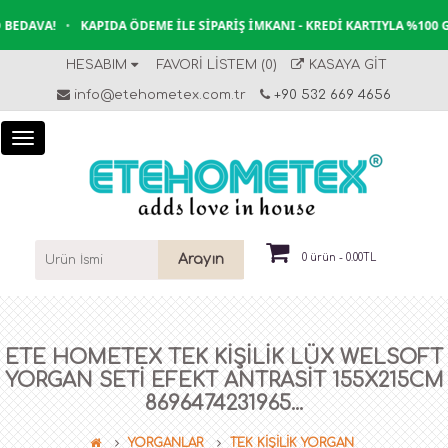
EDAVA!
•
KAPIDA ÖDEME İLE SIPARIŞ İMKANI - KREDI KARTIYLA %100 G
HESABIM
FAVORI LISTEM (0)
KASAYA GIT
info@etehometex.com.tr
+90 532 669 4656
Arayın
0 ürün - 0.00TL
ETE HOMETEX TEK KİŞİLİK LÜX WELSOFT
YORGAN SETİ EFEKT ANTRASİT 155X215CM
8696474231965...
YORGANLAR
TEK KİŞİLİK YORGAN