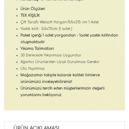
Ürün Ölçüleri
TEK KİŞİLİK
Çift Taraflı Welsoft Yorgan:155x215 cm 1 Adet
Yastık kılıfı : 50x70cm (1 adet )
Paket içeriği 1 adet yorgandan - 1adet yastık kılıfından
oluşmaktadır
Yıkama Talimatları:
30 Derecede Yıkanması Uygundur.
Ağartıcı Ürünlerden Uzak Durulması Gerekir.
Ütü Yapılmaz.
Mağazamızı takipte kalarak kaliteli binlerce
ürünümüzü inceleyebilirsiniz!
Ürünümüzü tercih eden müşterilerimizin değerli
yorumlarını bekliyoruz.
ÜRÜN AÇIKLAMASI