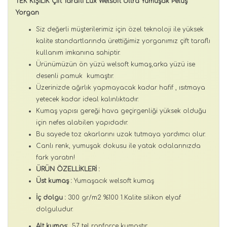
TEK KİŞİLİK Çift Taraflı Lüx Welsoft Ultra Yumuşak Peluş
Yorgan
Siz değerli müşterilerimiz için özel teknoloji ile yüksek
kalite standartlarında ürettiğimiz yorganımız çift taraflı
kullanım imkanına sahiptir.
Ürünümüzün ön yüzü welsoft kumaş,arka yüzü ise
desenli pamuk kumaştır.
Üzerinizde ağırlık yapmayacak kadar hafif , ısıtmaya
yetecek kadar ideal kalınlıktadır.
Kumaş yapısı gereği hava geçirgenliği yüksek olduğu
için nefes alabilen yapıdadır.
Bu sayede toz akarlarını uzak tutmaya yardımcı olur.
Canlı renk, yumuşak dokusu ile yatak odalarınızda
fark yaratın!
ÜRÜN ÖZELLİKLERİ :
Üst kumaş :
Yumaşacık welsoft kumaş
İç dolgu :
300 gr/m2 %100 1.Kalite silikon elyaf
dolguludur.
Alt kumaş:
57 tel ranforce kumaştır.