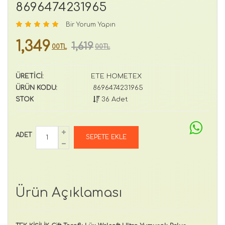
8696474231965
Bir Yorum Yapın
1,349
1,619
00TL
00TL
ÜRETİCİ:
ETE HOMETEX
ÜRÜN KODU:
8696474231965
STOK
36 Adet
ADET
Ürün Açıklaması