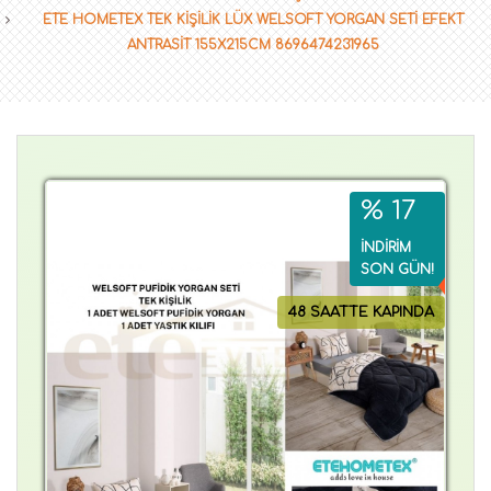
ETE HOMETEX TEK KİŞİLİK LÜX WELSOFT YORGAN SETİ EFEKT
ANTRASİT 155X215CM 8696474231965
% 17
İNDİRİM
SON GÜN!
48 SAATTE KAPINDA