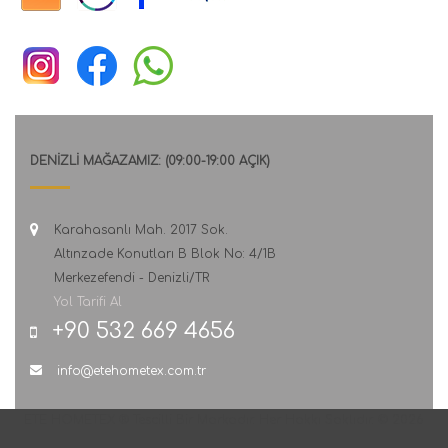
DENİZLİ MAĞAZAMIZ: (09:00-19:00 AÇIK)
Karahasanlı Mah. 2017 Sok.
Altınzade Konutları B Blok No: 4/1B
Merkezefendi - Denizli/TR
Yol Tarifi Al
+90 532 669 4656
info@etehometex.com.tr
ETE HOMETEX ® Tescilli Bir Markadır. Her Hakkı Saklıdır. © 2026