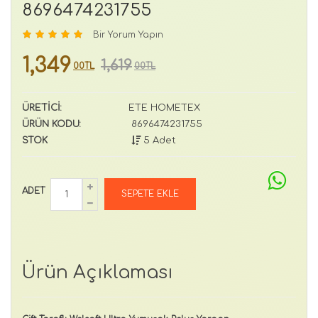
8696474231755
Bir Yorum Yapın
1,349
1,619
00TL
00TL
ÜRETİCİ:
ETE HOMETEX
ÜRÜN KODU:
8696474231755
STOK
5 Adet
ADET
Ürün Açıklaması