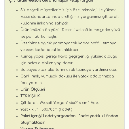
Çift Taraflı Welsoft Ultra Yumuşak Peluş Yorgan
Siz değerli müşterilerimiz için özel teknoloji ile yüksek
kalite standartlarında ürettiğimiz yorganımız çift taraflı
kullanım imkanına sahiptir.
Ürünümüzün ön yüzü Desenli welsoft kumaş,arka yüzü
ise pamuk kumaştır.
Üzerinizde ağırlık yapmayacak kadar hafif , ısıtmaya
yetecek kadar ideal kalınlıktadır.
Kumaş yapısı gereği hava geçirgenliği yüksek olduğu
için nefes alabilen yapıdadır.
Bu sayede toz akarlarını uzak tutmaya yardımcı olur.
Canlı renk, yumuşak dokusu ile yatak odalarınızda
fark yaratın!
Ürün Ölçüleri
TEK KİŞİLİK
Çift Taraflı Welsoft Yorgan:155x215 cm 1 Adet
Yastık kılıfı : 50x70cm (1 adet )
Paket içeriği 1 adet yorgandan - 1adet yastık kılıfından
oluşmaktadır