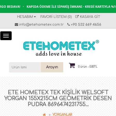
O BEDAVA!
•
KAPIDA ÖDEME İLE SIPARIŞ İMKANI - KREDI KARTIYLA %10
HESABIM
FAVORI LISTEM (0)
KASAYA GIT
info@etehometex.com.tr
+90 532 669 4656
Arayın
0 ürün - 0.00TL
ETE HOMETEX TEK KİŞİLİK WELSOFT
YORGAN 155X215CM GEOMETRİK DESEN
PUDRA 8696474231755...
YORGANLAR