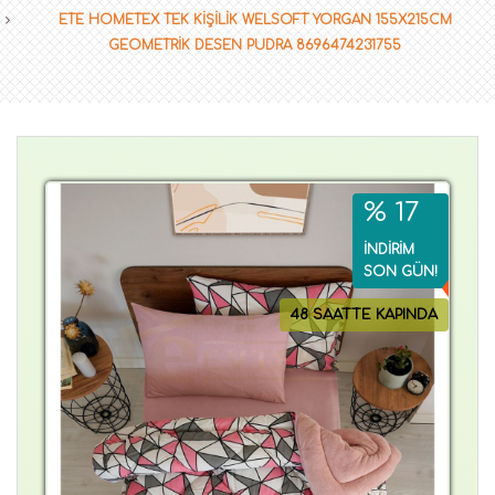
ETE HOMETEX TEK KİŞİLİK WELSOFT YORGAN 155X215CM
GEOMETRİK DESEN PUDRA 8696474231755
% 17
İNDİRİM
SON GÜN!
48 SAATTE KAPINDA