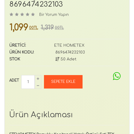
8696474232103
Bir Yorum Yapın
1,099
1,319
00TL
00TL
ÜRETİCİ:
ETE HOMETEX
ÜRÜN KODU:
8696474232103
STOK
50 Adet
ADET
Ürün Açıklaması