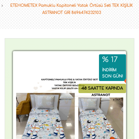
ETEHOMETEX Pamuklu Kapitoneli Yatak Örtüsü Seti TEK KİŞİLİK
ASTRANOT GRİ 8696474232103
% 17
İNDİRİM
SON GÜN!
48 SAATTE KAPINDA