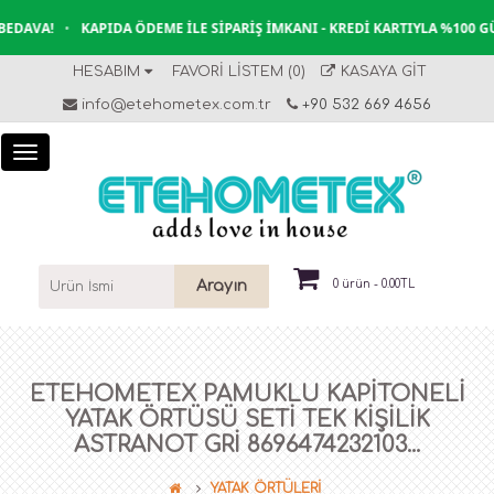
DAVA!
•
KAPIDA ÖDEME İLE SIPARIŞ İMKANI - KREDI KARTIYLA %100 GÜ
HESABIM
FAVORI LISTEM (0)
KASAYA GIT
info@etehometex.com.tr
+90 532 669 4656
Arayın
0 ürün - 0.00TL
ETEHOMETEX PAMUKLU KAPITONELI
YATAK ÖRTÜSÜ SETI TEK KİŞİLİK
ASTRANOT GRİ 8696474232103...
YATAK ÖRTÜLERİ