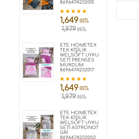
8696474232015
1,649
00TL
1,979
00TL
ETE HOMETEX
TEK KİŞİLİK
WELSOFT UYKU
SETİ PRENSES
MÜRDÜM
8696474232017
1,649
00TL
1,979
00TL
ETE HOMETEX
TEK KİŞİLİK
WELSOFT UYKU
SETİ ASTRONOT
GRİ
8696474232002