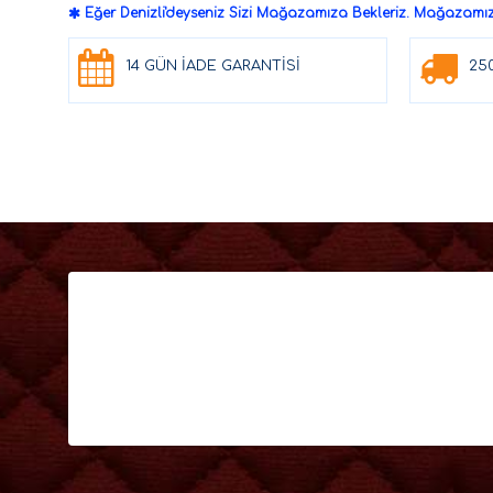
Eğer Denizli'deyseniz Sizi Mağazamıza Bekleriz. Mağazamızd
14 GÜN İADE GARANTİSİ
25