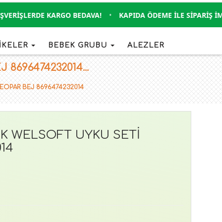
RIŞLERDE KARGO BEDAVA!
•
KAPIDA ÖDEME İLE SIPARIŞ İMKAN
İKELER
BEBEK GRUBU
ALEZLER
8696474232014...
LEOPAR BEJ 8696474232014
İK WELSOFT UYKU SETİ
14