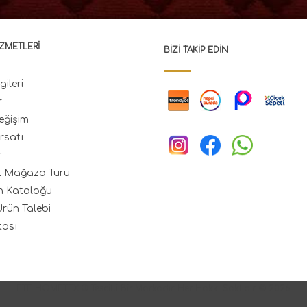
ZMETLERI
BIZI TAKIP EDIN
gileri
r
eğişim
rsatı
r
l Mağaza Turu
n Kataloğu
rün Talebi
tası
ETE HOMETEX ® Tescilli Bir Markadır. Her Hakkı Saklıdır. © 2026