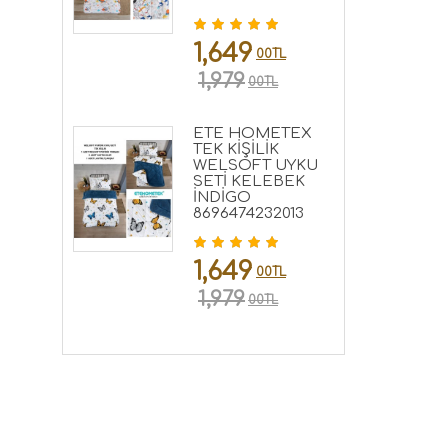
1,649
00TL
1,979
00TL
ETE HOMETEX
TEK KİŞİLİK
WELSOFT UYKU
SETİ KELEBEK
İNDİGO
8696474232013
1,649
00TL
1,979
00TL