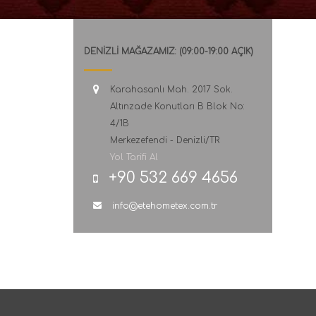
DENİZLİ MAĞAZAMIZ: (09:00-19:00 AÇIK)
Karahasanlı Mah. 2017 Sok.
Altınzade Konutları B Blok No:
4/1B
Merkezefendi - Denizli/TR
Yol Tarifi Al
+90 532 669 4656
info@etehometex.com.tr