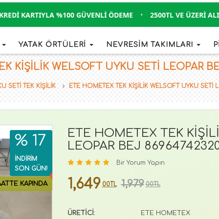
DI KARTIYLA %100 GÜVENLI ÖDEME
•
2500TL VE ÜZERI ALIŞVE
İ
YATAK ÖRTÜLERİ
NEVRESİM TAKIMLARI
P
 KİŞİLİK WELSOFT UYKU SETİ LEOPAR BEJ 
U SETİ TEK KİŞİLİK
ETE HOMETEX TEK KİŞİLİK WELSOFT UYKU SETİ 
ETE HOMETEX TEK KİŞİL
% 17
LEOPAR BEJ 86964742320
İNDİRİM
Bir Yorum Yapın
SON GÜN!
1,649
1,979
AATTE KAPINDA
00TL
00TL
ÜRETİCİ:
ETE HOMETEX