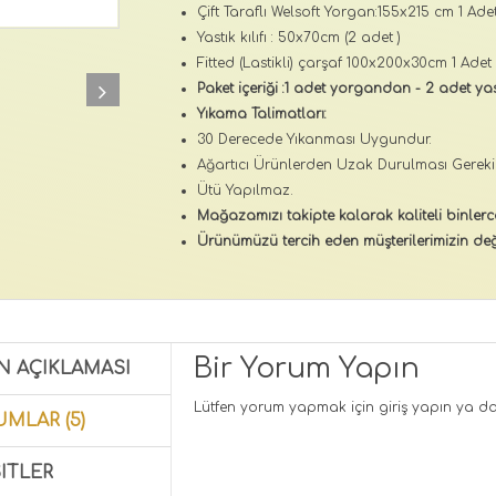
Çift Taraflı Welsoft Yorgan:155x215 cm 1 Ade
Yastık kılıfı : 50x70cm (2 adet )
Fitted (Lastikli) çarşaf 100x200x30cm 1 Adet
Paket içeriği :1 adet yorgandan - 2 adet yast
Yıkama Talimatları:
30 Derecede Yıkanması Uygundur.
Ağartıcı Ürünlerden Uzak Durulması Gerekir
Ütü Yapılmaz.
Mağazamızı takipte kalarak kaliteli binlerc
Ürünümüzü tercih eden müşterilerimizin değ
Bir Yorum Yapın
N AÇIKLAMASI
Lütfen yorum yapmak için
giriş yapın
ya d
MLAR (5)
ITLER