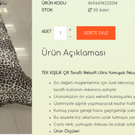
ÜRÜN KODU:
8696474232014
STOK
20 Adet
ADET
Ürün Açıklaması
TEK KİŞİLİK Çift Taraflı Welsoft Ultra Yumuşak Pel
Siz değerli müşterilerimiz için özel teknoloj
taraflı kullanım imkanına sahiptir.
Ürünümüzün ön yüzü welsoft kumaş,arka yü
Üzerinizde ağırlık yapmayacak kadar hafif ,
Kumaş yapısı gereği hava geçirgenliği yüks
Bu sayede toz akarlarını uzak tutmaya yar
Canlı renk, yumuşak dokusu ile yatak odal
Ürün Ölçüleri