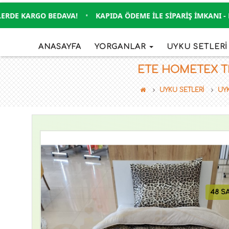
E KARGO BEDAVA!
•
KAPIDA ÖDEME İLE SIPARIŞ İMKANI - KRE
ANASAYFA
YORGANLAR
UYKU SETLER
ETE HOMETEX TEK
UYKU SETLERİ
UYK
48 S