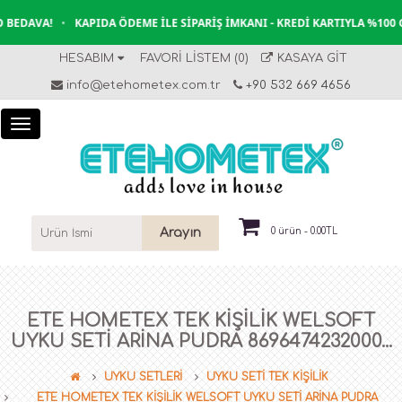
BEDAVA!
•
KAPIDA ÖDEME İLE SIPARIŞ İMKANI - KREDI KARTIYLA %100 G
HESABIM
FAVORI LISTEM (0)
KASAYA GIT
info@etehometex.com.tr
+90 532 669 4656
Arayın
0 ürün - 0.00TL
ETE HOMETEX TEK KİŞİLİK WELSOFT
UYKU SETİ ARİNA PUDRA 8696474232000...
UYKU SETLERİ
UYKU SETİ TEK KİŞİLİK
ETE HOMETEX TEK KİŞİLİK WELSOFT UYKU SETİ ARİNA PUDRA