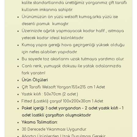
kalite standartlarında ürettiğimiz yorganımız çift taraflı
kullanım imkanına sahiptir.
Ürünümüzün ön yüzü welsoft kumaş,arka yüzü ise
desenli pamuk kumaştır.
Üzerinizde ağırlık yapmayacak kadar hafif , ısıtmaya
yetecek kadar ideal kalınlıktadır.
Kumaş yapısı gereği hava geçirgenliği yüksek olduğu
için nefes alabilen yapıdadır.
Bu sayede toz akarlarını uzak tutmaya yardımcı olur.
Canlı renk, yumuşak dokusu ile yatak odalarınızda
fark yaratın!
Ürün Ölçüleri
Çift Taraflı Welsoft Yorgan:155x215 cm 1 Adet
Yastık kılıfı : 50x70cm (2 adet )
Fitted (Lastikli) çarşaf 100x200x30cm 1 Adet
Paket içeriği :1 adet yorgandan - 2 adet yastık kılıfı - 1
adet lastikli çarşaftan oluşmaktadır
Yıkama Talimatları:
30 Derecede Yıkanması Uygundur.
Ağartıcı Ürünlerden Uzak Durulması Gerekir.