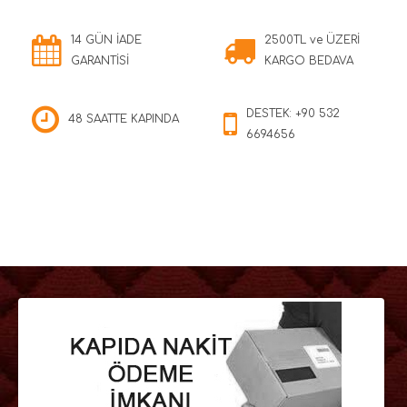
14 GÜN İADE
2500TL ve ÜZERİ
GARANTİSİ
KARGO BEDAVA
DESTEK: +90 532
48 SAATTE KAPINDA
6694656