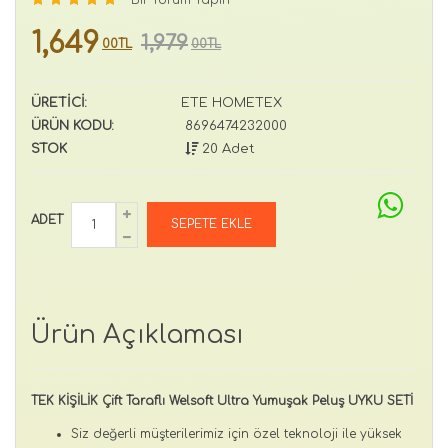
1,649
1,979
00TL
00TL
ÜRETİCİ:
ETE HOMETEX
ÜRÜN KODU:
8696474232000
STOK
20 Adet
ADET
Ürün Açıklaması
TEK KİŞİLİK Çift Taraflı Welsoft Ultra Yumuşak Peluş UYKU SETİ
Siz değerli müşterilerimiz için özel teknoloji ile yüksek