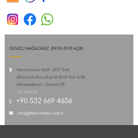
DENİZLİ MAĞAZAMIZ: (09:00-19:00 AÇIK)
Karahasanlı Mah. 2017 Sok.
Altınzade Konutları B Blok No: 4/1B
Merkezefendi - Denizli/TR
Yol Tarifi Al
+90 532 669 4656
info@etehometex.com.tr
ETE HOMETEX ® Tescilli Bir Markadır. Her Hakkı Saklıdır. © 2026