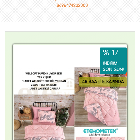
8696474232000
% 17
İNDİRİM
SON GÜN!
48 SAATTE KAPINDA