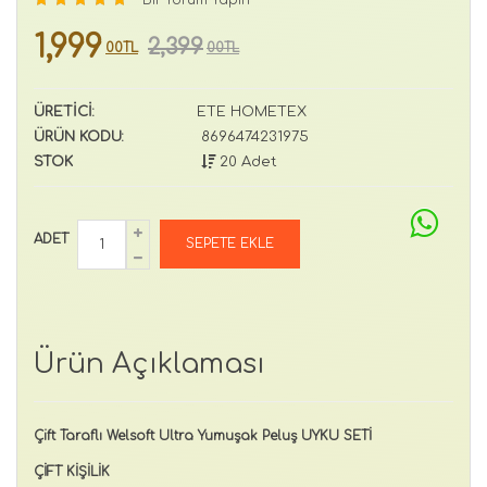
1,999
2,399
00TL
00TL
ÜRETİCİ:
ETE HOMETEX
ÜRÜN KODU:
8696474231975
STOK
20 Adet
ADET
Ürün Açıklaması
Çift Taraflı Welsoft Ultra Yumuşak Peluş UYKU SETİ
ÇİFT KİŞİLİK