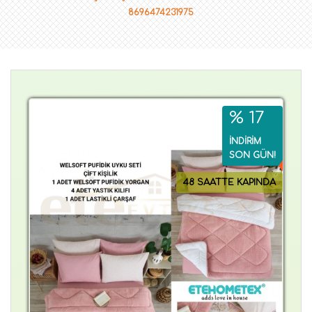
8696474231975
% 17
İNDİRİM
SON GÜN!
48 SAATTE KAPINDA