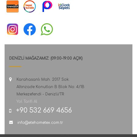
DENİZLİ MAĞAZAMIZ: (09:00-19:00 AÇIK)
Karahasanlı Mah. 2017 Sok.
Altınzade Konutları B Blok No: 4/1B
Merkezefendi - Denizli/TR
Yol Tarifi Al
+90 532 669 4656
info@etehometex.com.tr