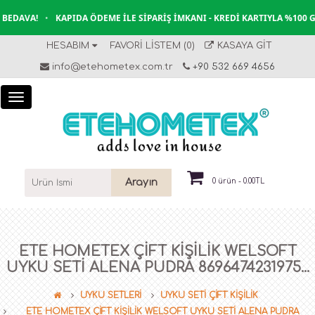
EDAVA!
•
KAPIDA ÖDEME İLE SIPARIŞ İMKANI - KREDI KARTIYLA %100 G
HESABIM
FAVORI LISTEM (0)
KASAYA GIT
info@etehometex.com.tr
+90 532 669 4656
Arayın
0 ürün - 0.00TL
ETE HOMETEX ÇİFT KİŞİLİK WELSOFT
UYKU SETİ ALENA PUDRA 8696474231975...
UYKU SETLERİ
UYKU SETİ ÇİFT KİŞİLİK
ETE HOMETEX ÇİFT KİŞİLİK WELSOFT UYKU SETİ ALENA PUDRA