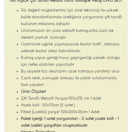
TEK KİŞİLİK Çift Taraflı Welsoft Ultra Yumuşak Peluş UYKU SETİ
Siz değerli müşterilerimiz için özel teknoloji ile yüksek
kalite standartlarında ürettiğimiz yorganımız çift taraflı
kullanım imkanına sahiptir.
Ürünümüzün ön yüzü welsoft kumaş,arka yüzü ise
desenli pamuk kumaştır.
Üzerinizde ağırlık yapmayacak kadar hafif , ısıtmaya
yetecek kadar ideal kalınlıktadır.
Kumaş yapısı gereği hava geçirgenliği yüksek olduğu
için nefes alabilen yapıdadır.
Bu sayede toz akarlarını uzak tutmaya yardımcı olur.
Canlı renk, yumuşak dokusu ile yatak odalarınızda
fark yaratın!
Ürün Ölçüleri
Çift Taraflı Welsoft Yorgan:155x215 cm 1 Adet
Yastık kılıfı : 50x70cm (2 adet )
Fitted (Lastikli) çarşaf 100x200x30cm 1 Adet
Paket içeriği :1 adet yorgandan - 2 adet yastık kılıfı - 1
adet lastikli çarşaftan oluşmaktadır