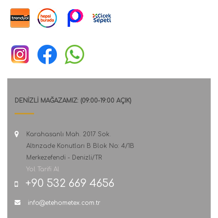
DENİZLİ MAĞAZAMIZ: (09:00-19:00 AÇIK)
Karahasanlı Mah. 2017 Sok.
Altınzade Konutları B Blok No: 4/1B
Merkezefendi - Denizli/TR
Yol Tarifi Al
+90 532 669 4656
info@etehometex.com.tr