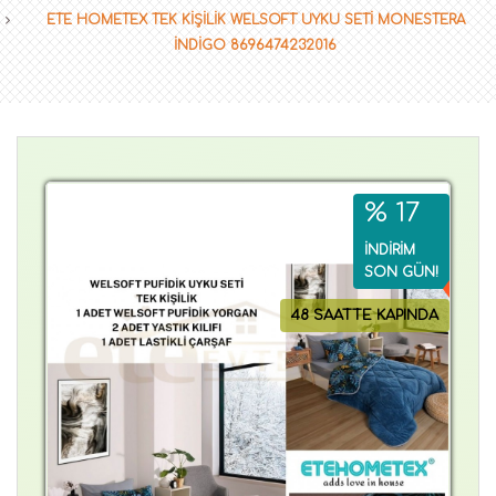
ETE HOMETEX TEK KİŞİLİK WELSOFT UYKU SETİ MONESTERA
İNDİGO 8696474232016
% 17
İNDİRİM
SON GÜN!
48 SAATTE KAPINDA