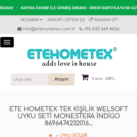
AVA!
•
KAPIDA ÖDEME İLE SIPARIŞ İMKANI - KREDI KARTIYLA %100 GÜV
HESABIM
FAVORI LISTEM (0)
KASAYA GIT
info@etehometex.com.tr
+90 532 669 4656
Arayın
0 ürün - 0.00TL
ETE HOMETEX TEK KİŞİLİK WELSOFT
UYKU SETİ MONESTERA İNDİGO
8696474232016...
UYKU SETLERİ