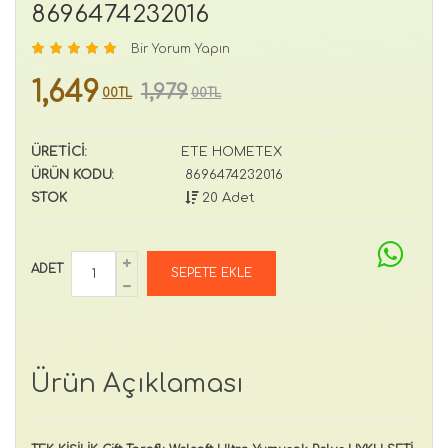
8696474232016
Bir Yorum Yapın
1,649
1,979
00TL
00TL
ÜRETİCİ:
ETE HOMETEX
ÜRÜN KODU:
8696474232016
STOK
20 Adet
ADET
Ürün Açıklaması