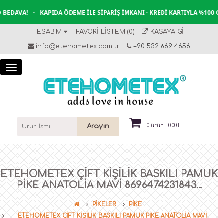
BEDAVA!
•
KAPIDA ÖDEME İLE SIPARIŞ İMKANI - KREDI KARTIYLA %100 G
HESABIM
FAVORI LISTEM (0)
KASAYA GIT
info@etehometex.com.tr
+90 532 669 4656
Arayın
0 ürün - 0.00TL
ETEHOMETEX ÇİFT KİŞİLİK BASKILI PAMUK
PİKE ANATOLİA MAVİ 8696474231843...
PİKELER
PİKE
ETEHOMETEX ÇİFT KİŞİLİK BASKILI PAMUK PİKE ANATOLİA MAVİ