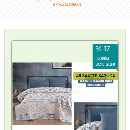
8696474231843
% 17
İNDİRİM
SON GÜN!
48 SAATTE KAPINDA