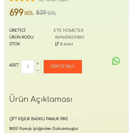
699
839
00TL
00TL
ÜRETİCİ:
ETE HOMETEX
ÜRÜN KODU:
8696474231843
STOK
8 Adet
ADET
Ürün Açıklaması
ÇİFT KİŞİLİK BASKILI PAMUK PİKE
%100 Pamuk İpliğinden Dokummuştur.