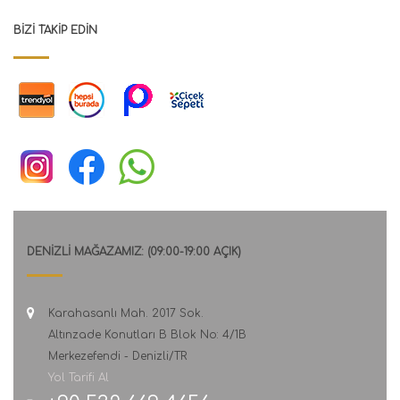
BIZI TAKIP EDIN
DENİZLİ MAĞAZAMIZ: (09:00-19:00 AÇIK)
Karahasanlı Mah. 2017 Sok.
Altınzade Konutları B Blok No: 4/1B
Merkezefendi - Denizli/TR
Yol Tarifi Al