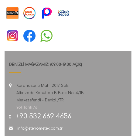
DENİZLİ MAĞAZAMIZ: (09:00-19:00 AÇIK)
Karahasanlı Mah. 2017 Sok.
Altınzade Konutları B Blok No: 4/1B
Merkezefendi - Denizli/TR
Yol Tarifi Al
+90 532 669 4656
info@etehometex.com.tr