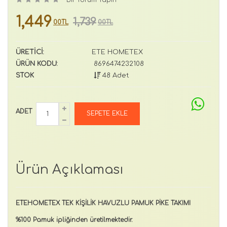
1,449
1,739
00TL
00TL
ÜRETİCİ:
ETE HOMETEX
ÜRÜN KODU:
8696474232108
STOK
48 Adet
ADET
Ürün Açıklaması
ETEHOMETEX TEK KİŞİLİK HAVUZLU PAMUK PİKE TAKIMI
%100 Pamuk ipliğinden üretilmektedir.