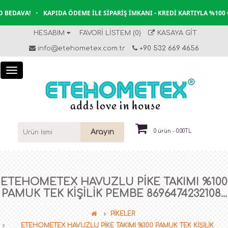
BEDAVA!
•
KAPIDA ÖDEME İLE SIPARIŞ İMKANI - KREDI KARTIYLA %100 
HESABIM
FAVORI LISTEM (0)
KASAYA GIT
info@etehometex.com.tr
+90 532 669 4656
Arayın
0 ürün - 0.00TL
ETEHOMETEX HAVUZLU PİKE TAKIMI %100
PAMUK TEK KİŞİLİK PEMBE 8696474232108...
PİKELER
ETEHOMETEX HAVUZLU PİKE TAKIMI %100 PAMUK TEK KİŞİLİK