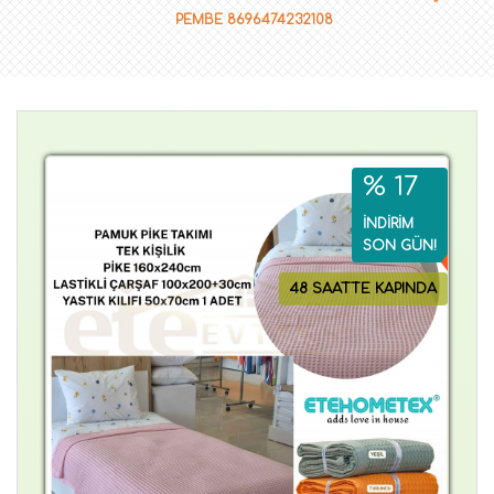
PEMBE 8696474232108
% 17
İNDİRİM
SON GÜN!
48 SAATTE KAPINDA