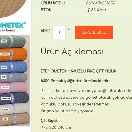
ÜRÜN KODU:
8696474231656
STOK
33 Adet
ADET
Ürün Açıklaması
ETEHOMETEX HAVUZLU PİKE ÇİFT KİŞİLİK
%100 Pamuk ipliğinden üretilmektedir.
Pikemiz kullanım ve yıkamaya bağlı olarak sa
Kalın dokusu sayesinde görsel olarak çok şık dur
Pamuklu dokusu sayesinde terletmez.
Kırışma ve burulma yapmaz.
Çift Kişilik
Pike :220 240 cm