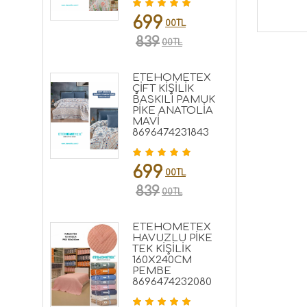
699
00TL
839
00TL
ETEHOMETEX
ÇİFT KİŞİLİK
BASKILI PAMUK
PİKE ANATOLİA
MAVİ
8696474231843
699
00TL
839
00TL
ETEHOMETEX
HAVUZLU PİKE
TEK KİŞİLİK
160X240CM
PEMBE
8696474232080