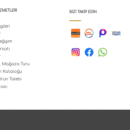
ZMETLERI
BIZI TAKIP EDIN
gileri
r
eğişim
rsatı
r
l Mağaza Turu
n Kataloğu
rün Talebi
tası
ETE HOMETEX ® Tescilli Bir Markadır. Her Hakkı Saklıdır. © 2026