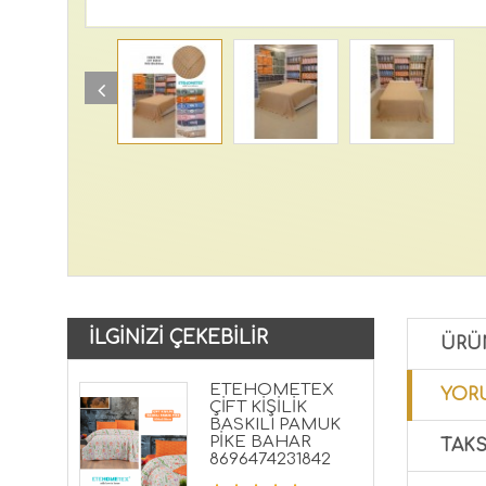
İLGINIZI ÇEKEBILIR
ÜRÜ
ETEHOMETEX
YORU
ÇİFT KİŞİLİK
BASKILI PAMUK
PİKE BAHAR
TAKS
8696474231842