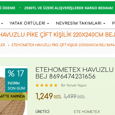
DEME
•
2500TL VE ÜZERI ALIŞVERIŞLERDE KARGO BEDAVA!
•
İ
YATAK ÖRTÜLERİ
NEVRESİM TAKIMLARI
P
UZLU PİKE ÇİFT KİŞİLİK 220X240CM BEJ 8
LER
ETEHOMETEX HAVUZLU PİKE ÇİFT KİŞİLİK 220X240CM BEJ 8696
ETEHOMETEX HAVUZLU Pİ
% 17
BEJ 8696474231656
İNDİRİM
Bir Yorum Yapın
SON GÜN!
1,249
1,499
AATTE KAPINDA
00TL
00TL
ÜRETİCİ:
ETE HOMETEX