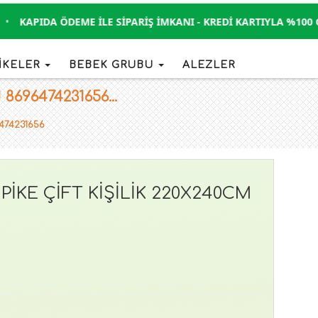
KAPIDA ÖDEME İLE SIPARIŞ İMKANI - KREDI KARTIYLA %100 GÜ
İKELER
BEBEK GRUBU
ALEZLER
696474231656...
474231656
KE ÇİFT KİŞİLİK 220X240CM