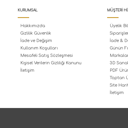
KURUMSAL
MÜŞTERI HI
Hakkımızda
Üyelik Bil
Gizlilik Güvenlik
Siparişle
İade ve Değişim
İade & D
Kullanım Koşulları
Günün Fı
Mesafeli Satış Sözleşmesi
Markala
Kişisel Verilerin Gizliliği Kanunu
3D Sana
İletişim
PDF Ürü
Toptan Ü
Site Hari
İletişim