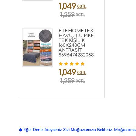
1,049
00TL
1,259
00TL
ETEHOMETEX
HAVUZLU PİKE
TEK KİŞİLİK
160X240CM
ANTRASİT
8696474232083
1,049
00TL
1,259
00TL
Eğer Denizli'deyseniz Sizi Mağazamıza Bekleriz. Mağazamızd