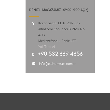
DENİZLİ MAĞAZAMIZ: (09:00-19:00 AÇIK)
Karahasanlı Mah. 2017 Sok.
Altınzade Konutları B Blok No:
4/1B
Merkezefendi - Denizli/TR
Yol Tarifi Al
+90 532 669 4656
info@etehometex.com.tr