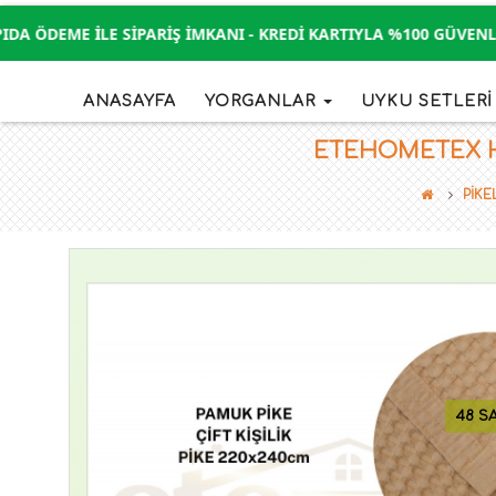
ÖDEME İLE SIPARIŞ İMKANI - KREDI KARTIYLA %100 GÜVENLI Ö
ANASAYFA
YORGANLAR
UYKU SETLER
ETEHOMETEX HAV
PİKE
48 S