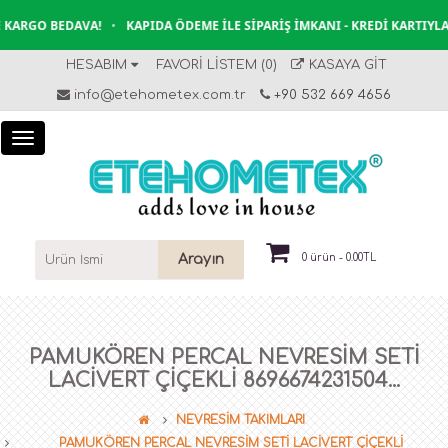
KARGO BEDAVA!
•
KAPIDA ÖDEME İLE SIPARIŞ İMKANI - KREDI KARTIYLA
HESABIM
FAVORI LISTEM (0)
KASAYA GIT
info@etehometex.com.tr
+90 532 669 4656
Arayın
0 ürün - 0.00TL
PAMUKÖREN PERCAL NEVRESİM SETİ
LACİVERT ÇİÇEKLİ 8696674231504...
NEVRESİM TAKIMLARI
PAMUKÖREN PERCAL NEVRESİM SETİ LACİVERT ÇİÇEKLİ