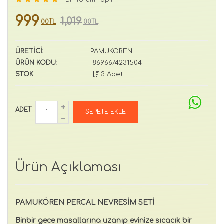
999
1,019
00TL
00TL
ÜRETİCİ:
PAMUKÖREN
ÜRÜN KODU:
8696674231504
STOK
3 Adet
ADET
Ürün Açıklaması
PAMUKÖREN PERCAL NEVRESİM SETİ
Binbir gece masallarına uzanıp evinize sıcacık bir