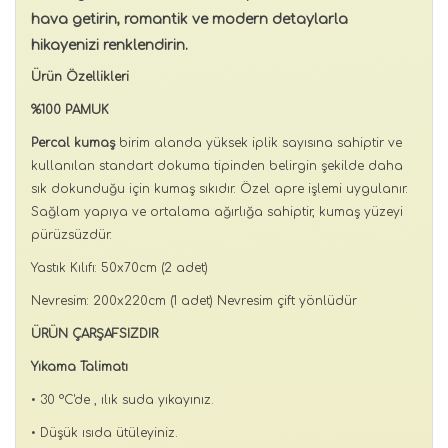
hava getirin, romantik ve modern detaylarla
hikayenizi renklendirin.
Ürün Özellikleri
%100 PAMUK
Percal kumaş
birim alanda yüksek iplik sayısına sahiptir ve
kullanılan standart dokuma tipinden belirgin şekilde daha
sık dokunduğu için kumaş sıkıdır. Özel apre işlemi uygulanır.
Sağlam yapıya ve ortalama ağırlığa sahiptir, kumaş yüzeyi
pürüzsüzdür.
Yastık Kılıfı: 50x70cm (2 adet)
Nevresim: 200x220cm (1 adet) Nevresim çift yönlüdür
ÜRÜN ÇARŞAFSIZDIR
Yıkama Talimatı
• 30 °C'de , ılık suda yıkayınız.
• Düşük ısıda ütüleyiniz.