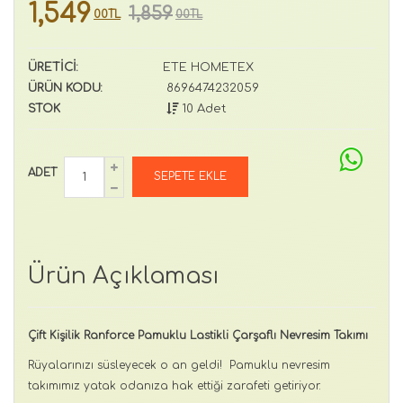
1,549
1,859
00TL
00TL
ÜRETİCİ:
ETE HOMETEX
ÜRÜN KODU:
8696474232059
STOK
10 Adet
ADET
Ürün Açıklaması
Çift Kişilik Ranforce Pamuklu Lastikli Çarşaflı Nevresim Takımı
Rüyalarınızı süsleyecek o an geldi! Pamuklu nevresim
takımımız yatak odanıza hak ettiği zarafeti getiriyor.