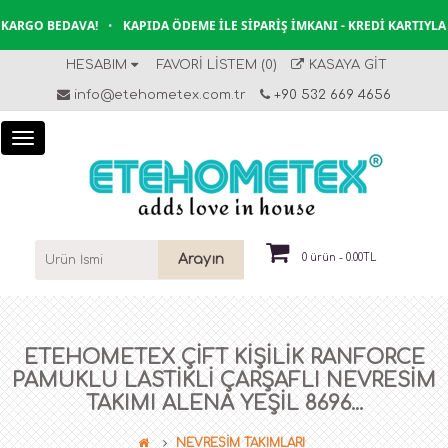
ARGO BEDAVA!
•
KAPIDA ÖDEME İLE SIPARIŞ İMKANI - KREDI KARTIYLA 
HESABIM
FAVORI LISTEM (0)
KASAYA GIT
info@etehometex.com.tr
+90 532 669 4656
Arayın
0 ürün - 0.00TL
ETEHOMETEX ÇIFT KIŞILIK RANFORCE
PAMUKLU LASTIKLI ÇARŞAFLI NEVRESIM
TAKIMI ALENA YEŞİL 8696...
NEVRESİM TAKIMLARI