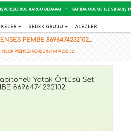
ERIŞLERDE KARGO BEDAVA!
•
KAPIDA ÖDEME İLE SIPARIŞ İMKA
İKELER
BEBEK GRUBU
ALEZLER
NSES PEMBE 8696474232102...
K KİŞİLİK PRENSES PEMBE 8696474232102
itoneli Yatak Örtüsü Seti
MBE 8696474232102