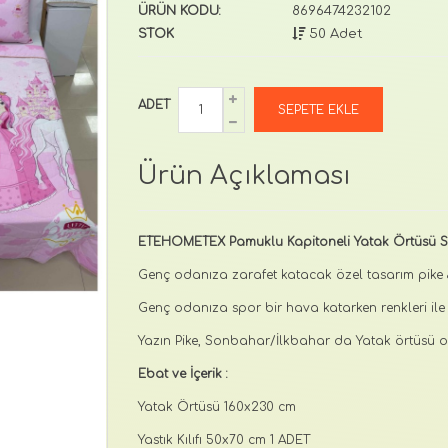
ÜRÜN KODU:
8696474232102
STOK
50 Adet
ADET
Ürün Açıklaması
ETEHOMETEX Pamuklu Kapitoneli Yatak Örtüsü Set
Genç odanıza zarafet katacak özel tasarım pike &
Genç odanıza spor bir hava katarken renkleri ile 
Yazın Pike, Sonbahar/İlkbahar da Yatak örtüsü 
Ebat ve İçerik :
Yatak Örtüsü 160x230 cm
Yastık Kılıfı 50x70 cm 1 ADET