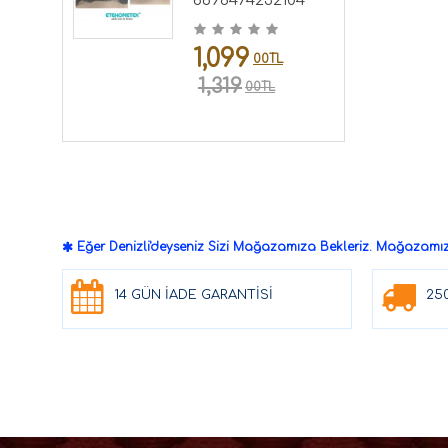
8696474232104
1,099
00TL
1,319
00TL
Eğer Denizli'deyseniz Sizi Mağazamıza Bekleriz. Mağazamızd
14 GÜN İADE GARANTİSİ
25