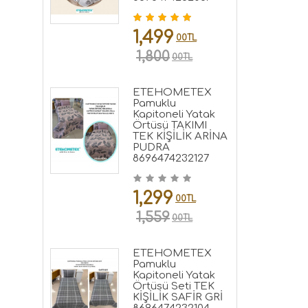
1,499
00TL
1,800
00TL
ETEHOMETEX
Pamuklu
Kapitoneli Yatak
Örtüsü TAKIMI
TEK KİŞİLİK ARİNA
PUDRA
8696474232127
1,299
00TL
1,559
00TL
ETEHOMETEX
Pamuklu
Kapitoneli Yatak
Örtüsü Seti TEK
KİŞİLİK SAFİR GRİ