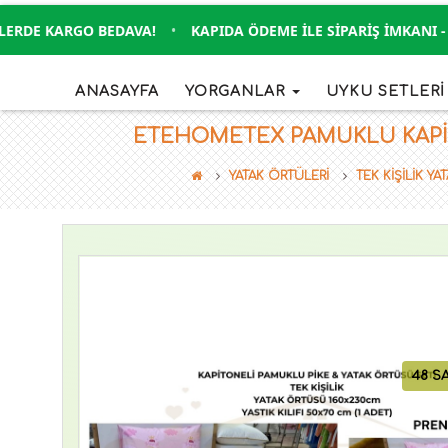
DE KARGO BEDAVA!
•
KAPIDA ÖDEME İLE SIPARIŞ İMKANI - KR
ANASAYFA
YORGANLAR
UYKU SETLER
ETEHOMETEX PAMUKLU KAPITON
YATAK ÖRTÜLERİ
TEK KİŞİLİK Y
48 S