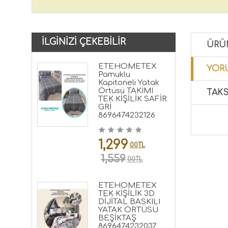
İLGINIZI ÇEKEBILIR
ÜRÜ
ETEHOMETEX
YORU
Pamuklu
Kapitoneli Yatak
Örtüsü TAKIMI
TAKS
TEK KİŞİLİK SAFİR
GRİ
8696474232126
1,299
00TL
1,559
00TL
ETEHOMETEX
TEK KİŞİLİK 3D
DİJİTAL BASKILI
YATAK ÖRTÜSÜ
BEŞİKTAŞ
8696474232037