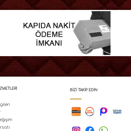
ZMETLERI
BIZI TAKIP EDIN
gileri
r
eğişim
rsatı