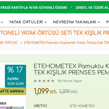
EDI KARTIYLA %100 GÜVENLI ÖDEME
•
2500TL VE ÜZERI ALIŞV
İ
YATAK ÖRTÜLERİ
NEVRESİM TAKIMLARI
P
ELI YATAK ÖRTÜSÜ SETI TEK KİŞİLİK PRE
ATAK ÖRTÜSÜ
ETEHOMETEX Pamuklu Kapitoneli Yatak Örtüsü Seti TE
ETEHOMETEX Pamuklu Kap
% 17
TEK KİŞİLİK PRENSES PE
İNDİRİM
Bir Yorum Yapın
SON GÜN!
1,099
1,319
AATTE KAPINDA
00TL
00TL
ÜRETİCİ:
ETE HOMETEX