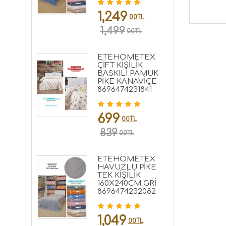
1,249
00TL
1,499
00TL
ETEHOMETEX
ÇİFT KİŞİLİK
BASKILI PAMUK
PİKE KANAVİÇE
8696474231841
699
00TL
839
00TL
ETEHOMETEX
HAVUZLU PİKE
TEK KİŞİLİK
160X240CM GRİ
8696474232082
1,049
00TL