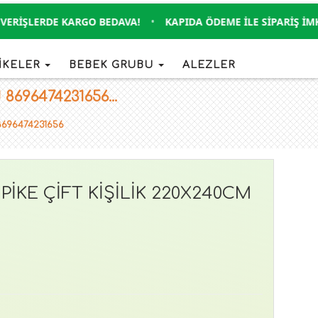
RIŞLERDE KARGO BEDAVA!
•
KAPIDA ÖDEME İLE SIPARIŞ İMKANI
İKELER
BEBEK GRUBU
ALEZLER
696474231656...
8696474231656
KE ÇİFT KİŞİLİK 220X240CM