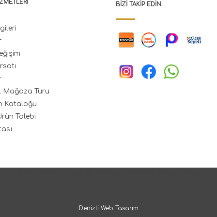
ZMETLERI
BIZI TAKIP EDIN
gileri
r
eğişim
rsatı
r
l Mağaza Turu
n Kataloğu
rün Talebi
tası
ETE HOMETEX ® Tescilli Bir Markadır. Her Hakkı Saklıdır. © 2026
Denizli Web Tasarım