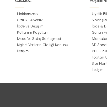
KURUMSAL
MÜŞTERI HI
Hakkımızda
Üyelik Bil
Gizlilik Güvenlik
Siparişle
İade ve Değişim
İade & D
Kullanım Koşulları
Günün Fı
Mesafeli Satış Sözleşmesi
Markala
Kişisel Verilerin Gizliliği Kanunu
3D Sana
İletişim
PDF Ürü
Toptan Ü
Site Hari
İletişim