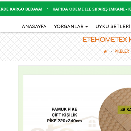
E KARGO BEDAVA!
•
KAPIDA ÖDEME İLE SIPARIŞ İMKANI - KRE
ANASAYFA
YORGANLAR
UYKU SETLER
ETEHOMETEX HAV
PİKELER
48 S