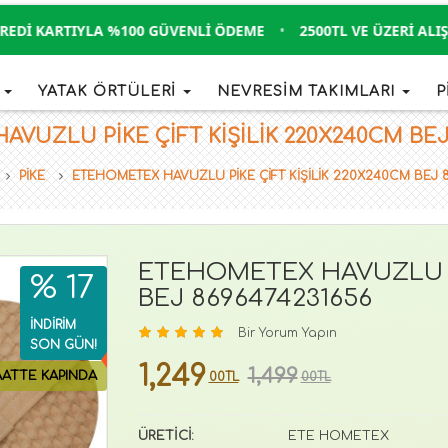
DI KARTIYLA %100 GÜVENLI ÖDEME
•
2500TL VE ÜZERI ALIŞVE
İ
YATAK ÖRTÜLERİ
NEVRESİM TAKIMLARI
P
UZLU PİKE ÇİFT KİŞİLİK 220X240CM BEJ 8
PİKE
ETEHOMETEX HAVUZLU PİKE ÇİFT KİŞİLİK 220X240CM BEJ 
ETEHOMETEX HAVUZLU Pİ
% 17
BEJ 8696474231656
İNDİRİM
Bir Yorum Yapın
SON GÜN!
1,249
1,499
AATTE KAPINDA
00TL
00TL
ÜRETİCİ:
ETE HOMETEX