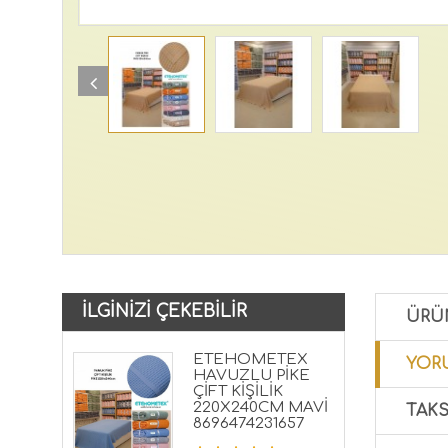
İLGINIZI ÇEKEBILIR
ÜRÜ
ETEHOMETEX
YORU
HAVUZLU PİKE
ÇİFT KİŞİLİK
220X240CM MAVİ
TAKS
8696474231657