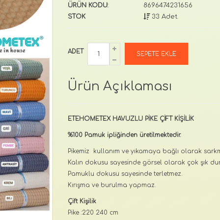
ÜRÜN KODU:
8696474231656
STOK
33 Adet
ADET
Ürün Açıklaması
ETEHOMETEX HAVUZLU PİKE ÇİFT KİŞİLİK
%100 Pamuk ipliğinden üretilmektedir.
Pikemiz kullanım ve yıkamaya bağlı olarak sa
Kalın dokusu sayesinde görsel olarak çok şık dur
Pamuklu dokusu sayesinde terletmez.
Kırışma ve burulma yapmaz.
Çift Kişilik
Pike :220 240 cm