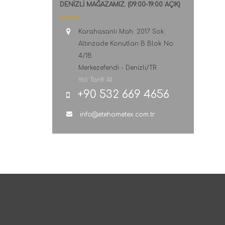
DENİZLİ MAĞAZAMIZ: (09:00-19:00 AÇIK)
Karahasanlı Mah. 2017 Sok.
Altınzade Konutları B Blok No:
4/1B
Merkezefendi - Denizli/TR
Yol Tarifi Al
+90 532 669 4656
info@etehometex.com.tr