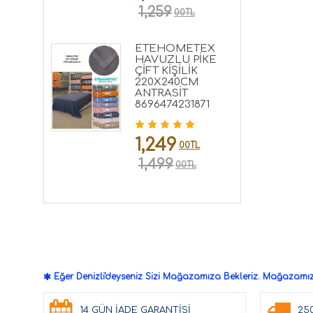
1,259
00TL
ETEHOMETEX
HAVUZLU PİKE
ÇİFT KİŞİLİK
220X240CM
ANTRASİT
8696474231871
1,249
00TL
1,499
00TL
Eğer Denizli'deyseniz Sizi Mağazamıza Bekleriz. Mağazamızd
14 GÜN İADE GARANTİSİ
25