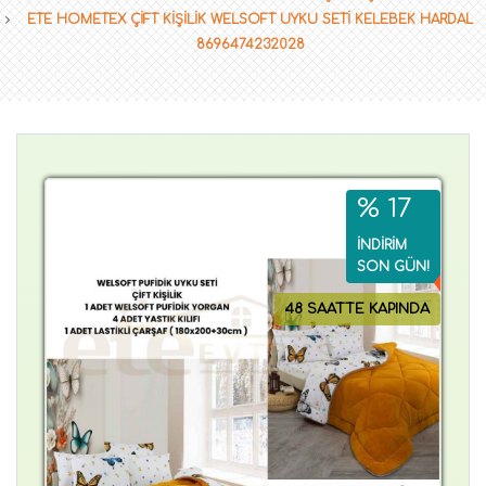
ETE HOMETEX ÇİFT KİŞİLİK WELSOFT UYKU SETİ KELEBEK HARDAL
8696474232028
% 17
İNDİRİM
SON GÜN!
48 SAATTE KAPINDA