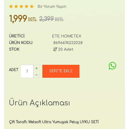
Bir Yorum Yapın
1,999
2,399
00TL
00TL
ÜRETİCİ:
ETE HOMETEX
ÜRÜN KODU:
8696474232028
STOK
20 Adet
ADET
Ürün Açıklaması
Çift Taraflı Welsoft Ultra Yumuşak Peluş UYKU SETİ