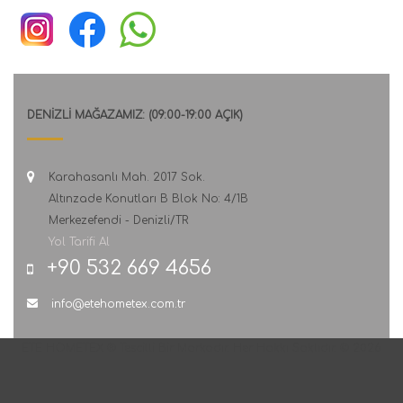
DENİZLİ MAĞAZAMIZ: (09:00-19:00 AÇIK)
Karahasanlı Mah. 2017 Sok.
Altınzade Konutları B Blok No: 4/1B
Merkezefendi - Denizli/TR
Yol Tarifi Al
+90 532 669 4656
info@etehometex.com.tr
ETE HOMETEX ® Tescilli Bir Markadır. Her Hakkı Saklıdır. © 2026