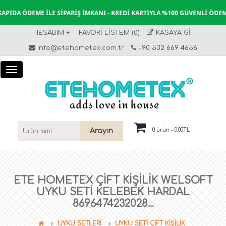
IDA ÖDEME İLE SIPARIŞ İMKANI - KREDI KARTIYLA %100 GÜVENLI ÖDEME
HESABIM
FAVORI LISTEM (0)
KASAYA GIT
info@etehometex.com.tr
+90 532 669 4656
Arayın
0 ürün - 0.00TL
ETE HOMETEX ÇİFT KİŞİLİK WELSOFT
UYKU SETİ KELEBEK HARDAL
8696474232028...
UYKU SETLERİ
UYKU SETİ ÇİFT KİŞİLİK