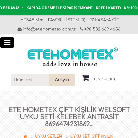
BEDAVA!
•
KAPIDA ÖDEME İLE SIPARIŞ İMKANI - KREDI KARTIYLA %100 
HESABIM
FAVORI LISTEM (0)
KASAYA GIT
info@etehometex.com.tr
+90 532 669 4656
Arayın
0 ürün - 0.00TL
ETE HOMETEX ÇİFT KİŞİLİK WELSOFT
UYKU SETİ KELEBEK ANTRASİT
8696474231862...
UYKU SETLERİ
UYKU SETİ ÇİFT KİŞİLİK