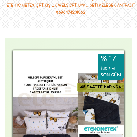
ETE HOMETEX ÇİFT KİŞİLİK WELSOFT UYKU SETİ KELEBEK ANTRASİT
8696474231862
% 17
İNDİRİM
SON GÜN!
48 SAATTE KAPINDA