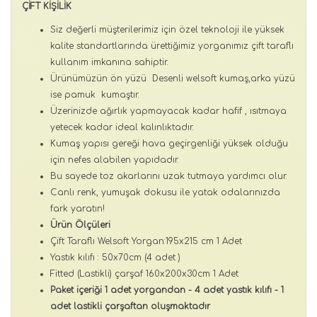
ÇİFT KİŞİLİK
Siz değerli müşterilerimiz için özel teknoloji ile yüksek
kalite standartlarında ürettiğimiz yorganımız çift taraflı
kullanım imkanına sahiptir.
Ürünümüzün ön yüzü Desenli welsoft kumaş,arka yüzü
ise pamuk kumaştır.
Üzerinizde ağırlık yapmayacak kadar hafif , ısıtmaya
yetecek kadar ideal kalınlıktadır.
Kumaş yapısı gereği hava geçirgenliği yüksek olduğu
için nefes alabilen yapıdadır.
Bu sayede toz akarlarını uzak tutmaya yardımcı olur.
Canlı renk, yumuşak dokusu ile yatak odalarınızda
fark yaratın!
Ürün Ölçüleri
Çift Taraflı Welsoft Yorgan:195x215 cm 1 Adet
Yastık kılıfı : 50x70cm (4 adet )
Fitted (Lastikli) çarşaf 160x200x30cm 1 Adet
Paket içeriği 1 adet yorgandan - 4 adet yastık kılıfı - 1
adet lastikli çarşaftan oluşmaktadır