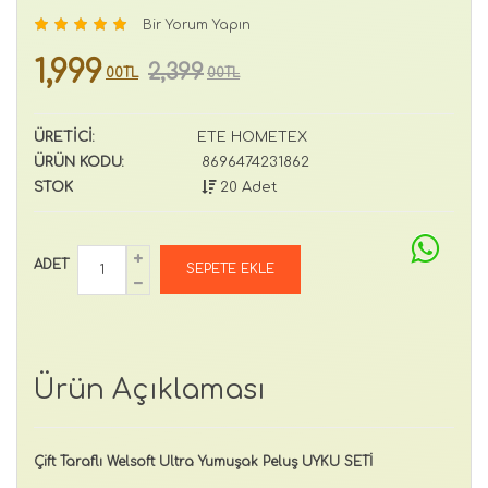
Bir Yorum Yapın
1,999
2,399
00TL
00TL
ÜRETİCİ:
ETE HOMETEX
ÜRÜN KODU:
8696474231862
STOK
20 Adet
ADET
Ürün Açıklaması
Çift Taraflı Welsoft Ultra Yumuşak Peluş UYKU SETİ