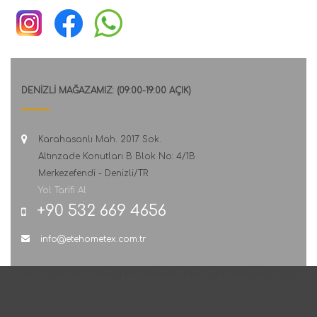
DENİZLİ MAĞAZAMIZ: (09:00-19:00 AÇIK)
Karahasanlı Mah. 2017 Sok.
Altınzade Konutları B Blok No: 4/1B
Merkezefendi - Denizli/TR
Yol Tarifi Al
+90 532 669 4656
info@etehometex.com.tr
ETE HOMETEX ® Tescilli Bir Markadır. Her Hakkı Saklıdır. © 2026