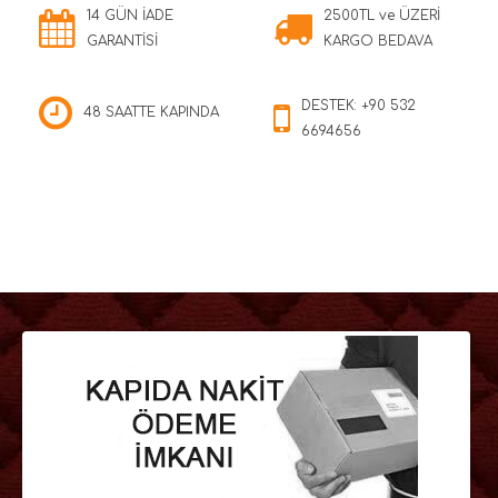
14 GÜN İADE
2500TL ve ÜZERİ
GARANTİSİ
KARGO BEDAVA
DESTEK: +90 532
48 SAATTE KAPINDA
6694656