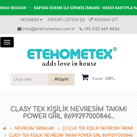
RGO BEDAVA!
•
KAPIDA ÖDEME İLE SIPARIŞ İMKANI - KREDI KARTIYLA %1
HESABIM
FAVORI LISTEM (0)
KASAYA GIT
info@etehometex.com.tr
+90 532 669 4656
Arayın
0 ürün - 0.00TL
CLASY TEK KİŞİLİK NEVRESİM TAKIMI
POWER GİRL 8699297000846...
NEVRESİM TAKIMLARI
ÇOCUK TEK KİŞİLİK NEVRESİM TAKIMI
CLASY TEK KİŞİLİK NEVRESİM TAKIMI POWER GİRL 8699297000846