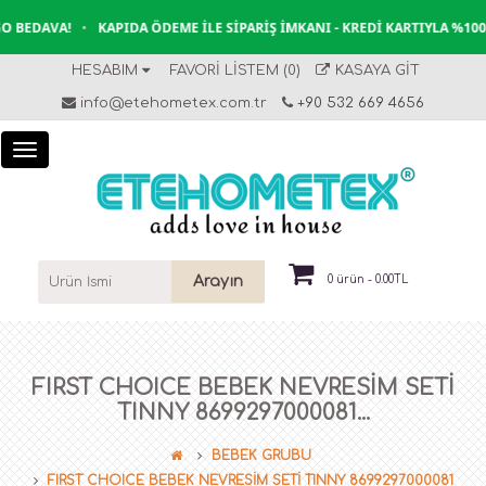
 BEDAVA!
•
KAPIDA ÖDEME İLE SIPARIŞ İMKANI - KREDI KARTIYLA %100
HESABIM
FAVORI LISTEM (0)
KASAYA GIT
info@etehometex.com.tr
+90 532 669 4656
Arayın
0 ürün - 0.00TL
FIRST CHOICE BEBEK NEVRESİM SETİ
TINNY 8699297000081...
BEBEK GRUBU
FIRST CHOICE BEBEK NEVRESİM SETİ TINNY 8699297000081