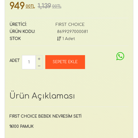
949
1,139
00TL
00TL
ÜRETİCİ:
FIRST CHOICE
ÜRÜN KODU:
8699297000081
STOK
1 Adet
ADET
Ürün Açıklaması
FIRST CHOICE BEBEK NEVRESİM SETİ
%100 PAMUK