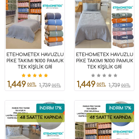
ETEHOMETEX HAVUZLU
ETEHOMETEX HAVUZLU
PİKE TAKIMI %100 PAMUK
PİKE TAKIMI %100 PAMUK
TEK KİŞİLİK GRİ
TEK KİŞİLİK GRİ
8696474232086
8696474232110
1,449
1,449
00TL
00TL
1,739
1,739
00TL
00TL
İNDİRİM 17%
İNDİRİM 17%
48 SAATTE KAPINDA
48 SAATTE KAPINDA