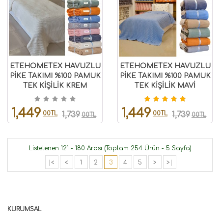
ETEHOMETEX HAVUZLU
ETEHOMETEX HAVUZLU
PİKE TAKIMI %100 PAMUK
PİKE TAKIMI %100 PAMUK
TEK KİŞİLİK KREM
TEK KİŞİLİK MAVİ
8696474232109
8696474232087
1,449
1,449
00TL
00TL
1,739
1,739
00TL
00TL
Listelenen 121 - 180 Arası (Toplam 254 Ürün - 5 Sayfa)
|<
<
1
2
3
4
5
>
>|
KURUMSAL