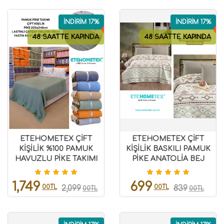
İNDİRİM 17%
İNDİRİM 17%
48 SAATTE KAPINDA
48 SAATTE KAPINDA
ETEHOMETEX ÇİFT
ETEHOMETEX ÇİFT
KİŞİLİK %100 PAMUK
KİŞİLİK BASKILI PAMUK
HAVUZLU PİKE TAKIMI
PİKE ANATOLİA BEJ
YEŞİL 8696474232073
8696474231844
1,749
699
00TL
00TL
2,099
839
00TL
00TL