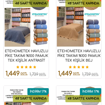
48 SAATTE KAPINDA
48 SAATTE KAPINDA
ETEHOMETEX HAVUZLU
ETEHOMETEX HAVUZLU
PİKE TAKIMI %100 PAMUK
PİKE TAKIMI %100 PAMUK
TEK KİŞİLİK ANTRASİT
TEK KİŞİLİK BEJ
8696474232084
8696474232085
1,449
1,449
00TL
00TL
1,739
1,739
00TL
00TL
İNDİRİM 17%
İNDİRİM 17%
48 SAATTE KAPINDA
48 SAATTE KAPINDA