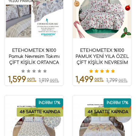
ETEHOMETEX %100
ETEHOMETEX %100
Pamuk Nevresim Takımı
PAMUK YENİ YILA ÖZEL
ÇİFT KİŞİLİK ORTANCA
ÇİFT KİŞİLİK NEVRESİM
RENKLİ 8696474232111
TAKIMI 8696474232030
1,599
1,499
00TL
00TL
1,919
1,799
00TL
00TL
İNDİRİM 17%
İNDİRİM 17%
48 SAATTE KAPINDA
48 SAATTE KAPINDA