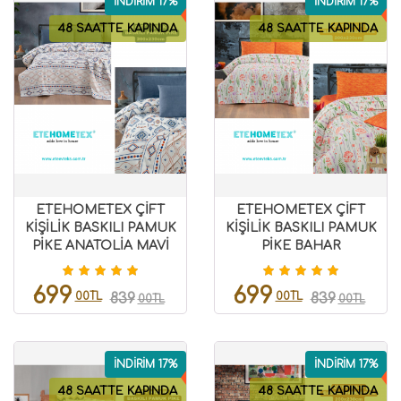
İNDİRİM 17%
İNDİRİM 17%
48 SAATTE KAPINDA
48 SAATTE KAPINDA
ETEHOMETEX ÇİFT
ETEHOMETEX ÇİFT
KİŞİLİK BASKILI PAMUK
KİŞİLİK BASKILI PAMUK
PİKE ANATOLİA MAVİ
PİKE BAHAR
8696474231843
8696474231842
699
699
00TL
00TL
839
839
00TL
00TL
İNDİRİM 17%
İNDİRİM 17%
48 SAATTE KAPINDA
48 SAATTE KAPINDA