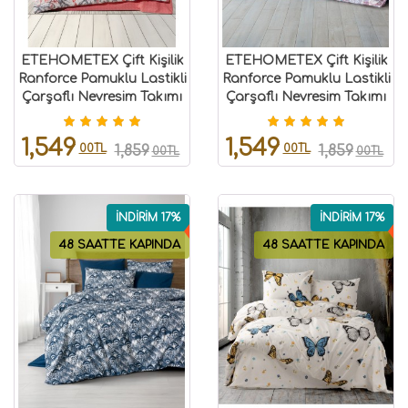
ETEHOMETEX Çift Kişilik
ETEHOMETEX Çift Kişilik
Ranforce Pamuklu Lastikli
Ranforce Pamuklu Lastikli
Çarşaflı Nevresim Takımı
Çarşaflı Nevresim Takımı
ASYA PEMBE
CAROL 8696474232055
8696474232057
1,549
1,549
00TL
00TL
1,859
1,859
00TL
00TL
İNDİRİM 17%
İNDİRİM 17%
48 SAATTE KAPINDA
48 SAATTE KAPINDA