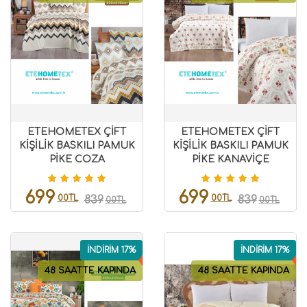
ETEHOMETEX ÇİFT
ETEHOMETEX ÇİFT
KİŞİLİK BASKILI PAMUK
KİŞİLİK BASKILI PAMUK
PİKE COZA
PİKE KANAVİÇE
8696474231840
8696474231841
699
699
00TL
00TL
839
839
00TL
00TL
İNDİRİM 17%
İNDİRİM 17%
48 SAATTE KAPINDA
48 SAATTE KAPINDA