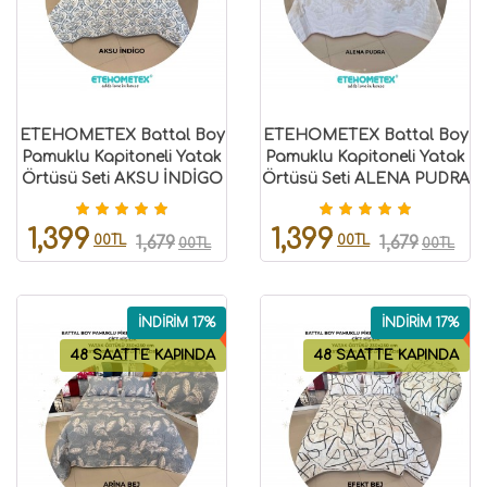
ETEHOMETEX Battal Boy
ETEHOMETEX Battal Boy
Pamuklu Kapitoneli Yatak
Pamuklu Kapitoneli Yatak
Örtüsü Seti AKSU İNDİGO
Örtüsü Seti ALENA PUDRA
8696474232096
8696474232097
1,399
1,399
00TL
00TL
1,679
1,679
00TL
00TL
İNDİRİM 17%
İNDİRİM 17%
48 SAATTE KAPINDA
48 SAATTE KAPINDA