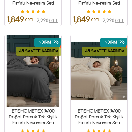
Fırfırlı Nevresim Seti
Fırfırlı Nevresim Seti
200x220 Cm TAŞ
200x220 Cm YEŞİL
8696474232034
8696474232033
1,849
1,849
00TL
00TL
2,220
2,220
00TL
00TL
İNDİRİM 17%
İNDİRİM 17%
48 SAATTE KAPINDA
48 SAATTE KAPINDA
ETEHOMETEX %100
ETEHOMETEX %100
Doğal Pamuk Tek Kişilik
Doğal Pamuk Tek Kişilik
Fırfırlı Nevresim Seti
Fırfırlı Nevresim Seti
160x220 Cm ANTRASİT
160x220 Cm CAPPUCİNO