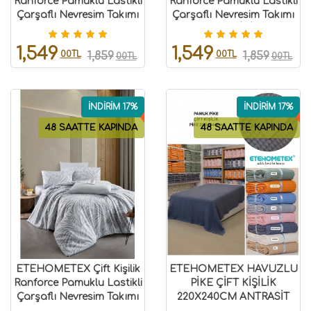
Ranforce Pamuklu Lastikli
Ranforce Pamuklu Lastikli
Çarşaflı Nevresim Takımı
Çarşaflı Nevresim Takımı
LEOPAR 8696474232062
MIX CAPİÇİNO
8696474232063
1,549
1,549
00TL
00TL
1,859
1,859
00TL
00TL
İNDİRİM 17%
İNDİRİM 17%
48 SAATTE KAPINDA
48 SAATTE KAPINDA
ETEHOMETEX Çift Kişilik
ETEHOMETEX HAVUZLU
Ranforce Pamuklu Lastikli
PİKE ÇİFT KİŞİLİK
Çarşaflı Nevresim Takımı
220X240CM ANTRASİT
ZEBRA 8696474232061
8696474231871