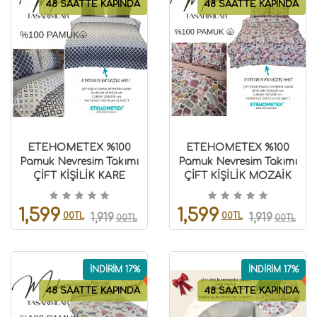
48 SAATTE KAPINDA
48 SAATTE KAPINDA
ETEHOMETEX %100
ETEHOMETEX %100
Pamuk Nevresim Takımı
Pamuk Nevresim Takımı
ÇİFT KİŞİLİK KARE
ÇİFT KİŞİLİK MOZAİK
LACİVERT 8696474232117
PUDRA 8696474232112
1,599
1,599
00TL
00TL
1,919
1,919
00TL
00TL
İNDİRİM 17%
İNDİRİM 17%
48 SAATTE KAPINDA
48 SAATTE KAPINDA