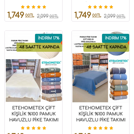
BEJ 8696474232071
GRİ 8696474232090
1,749
1,749
00TL
00TL
2,099
2,099
00TL
00TL
İNDİRİM 17%
İNDİRİM 17%
48 SAATTE KAPINDA
48 SAATTE KAPINDA
ETEHOMETEX ÇİFT
ETEHOMETEX ÇİFT
KİŞİLİK %100 PAMUK
KİŞİLİK %100 PAMUK
HAVUZLU PİKE TAKIMI
HAVUZLU PİKE TAKIMI
KREM 8696474232101
MAVİ 8696474232072