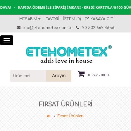
KAPIDA ÖDEME İLE SIPARIŞ İMKANI - KREDI KARTIYLA %100 GÜVENLI ÖD
HESABIM
FAVORI LISTEM (0)
KASAYA GIT
info@etehometex.com.tr
+90 532 669 4656
Arayın
0 ürün - 0.00TL
FIRSAT ÜRÜNLERI
Fırsat Ürünleri