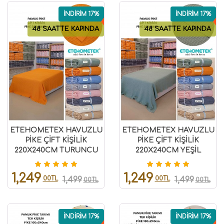
İNDİRİM 17%
İNDİRİM 17%
48 SAATTE KAPINDA
48 SAATTE KAPINDA
ETEHOMETEX HAVUZLU
ETEHOMETEX HAVUZLU
PİKE ÇİFT KİŞİLİK
PİKE ÇİFT KİŞİLİK
220X240CM TURUNCU
220X240CM YEŞİL
8696474231655
8696474231847
1,249
1,249
00TL
00TL
1,499
1,499
00TL
00TL
İNDİRİM 17%
İNDİRİM 17%