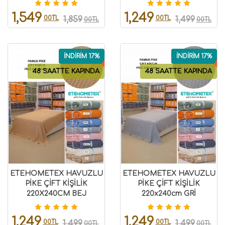
1,549
1,249
00TL
00TL
1,859
1,499
00TL
00TL
İNDİRİM 17%
İNDİRİM 17%
48 SAATTE KAPINDA
48 SAATTE KAPINDA
ETEHOMETEX HAVUZLU
ETEHOMETEX HAVUZLU
PİKE ÇİFT KİŞİLİK
PİKE ÇİFT KİŞİLİK
220X240CM BEJ
220x240cm GRİ
8696474231656
8696474231653
1,249
1,249
00TL
00TL
1,499
1,499
00TL
00TL