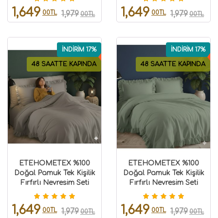
8696474232065
8696474232066
1,649
1,649
00TL
00TL
1,979
1,979
00TL
00TL
İNDİRİM 17%
İNDİRİM 17%
48 SAATTE KAPINDA
48 SAATTE KAPINDA
ETEHOMETEX %100
ETEHOMETEX %100
Doğal Pamuk Tek Kişilik
Doğal Pamuk Tek Kişilik
Fırfırlı Nevresim Seti
Fırfırlı Nevresim Seti
160x220 Cm TAŞ
160x220 Cm YEŞİL
8696474232067
8696474232068
1,649
1,649
00TL
00TL
1,979
1,979
00TL
00TL