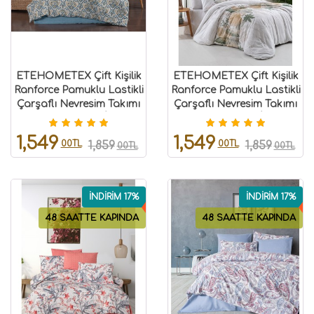
ETEHOMETEX Çift Kişilik
ETEHOMETEX Çift Kişilik
Ranforce Pamuklu Lastikli
Ranforce Pamuklu Lastikli
Çarşaflı Nevresim Takımı
Çarşaflı Nevresim Takımı
AKSU MAVİ
ALENA YEŞİL
8696474232054
8696474232059
1,549
1,549
00TL
00TL
1,859
1,859
00TL
00TL
İNDİRİM 17%
İNDİRİM 17%
48 SAATTE KAPINDA
48 SAATTE KAPINDA