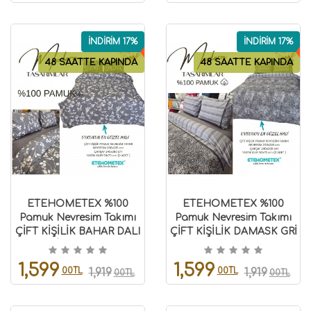
İNDİRİM 17%
İNDİRİM 17%
48 SAATTE KAPINDA
48 SAATTE KAPINDA
ETEHOMETEX %100
ETEHOMETEX %100
Pamuk Nevresim Takımı
Pamuk Nevresim Takımı
ÇİFT KİŞİLİK BAHAR DALI
ÇİFT KİŞİLİK DAMASK GRİ
ANTRASİT 8696474232115
8696474232116
1,599
1,599
00TL
00TL
1,919
1,919
00TL
00TL