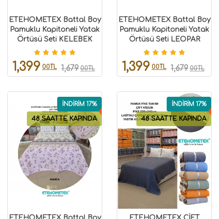
ETEHOMETEX Battal Boy
ETEHOMETEX Battal Boy
Pamuklu Kapitoneli Yatak
Pamuklu Kapitoneli Yatak
Örtüsü Seti KELEBEK
Örtüsü Seti LEOPAR
MAVİ 8696474232099
8696474232094
1,399
1,399
00TL
00TL
1,679
1,679
00TL
00TL
İNDİRİM 17%
İNDİRİM 17%
48 SAATTE KAPINDA
48 SAATTE KAPINDA
ETEHOMETEX Battal Boy
ETEHOMETEX ÇİFT