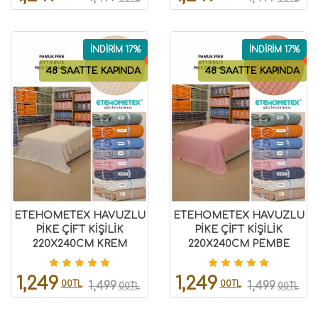
İNDİRİM 17%
İNDİRİM 17%
48 SAATTE KAPINDA
48 SAATTE KAPINDA
ETEHOMETEX HAVUZLU
ETEHOMETEX HAVUZLU
PİKE ÇİFT KİŞİLİK
PİKE ÇİFT KİŞİLİK
220X240CM KREM
220X240CM PEMBE
8696474231654
8696474231846
1,249
1,249
00TL
00TL
1,499
1,499
00TL
00TL