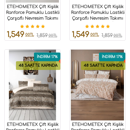
ETEHOMETEX Çift Kişilik
ETEHOMETEX Çift Kişilik
Ranforce Pamuklu Lastikli
Ranforce Pamuklu Lastikli
Çarşaflı Nevresim Takımı
Çarşaflı Nevresim Takımı
KAİ 8696474232056
KELEBEK MAVİ
8696474232058
1,549
1,549
00TL
00TL
1,859
1,859
00TL
00TL
İNDİRİM 17%
İNDİRİM 17%
48 SAATTE KAPINDA
48 SAATTE KAPINDA
ETEHOMETEX Çift Kişilik
ETEHOMETEX Çift Kişilik