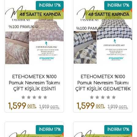
İNDİRİM 17%
İNDİRİM 17%
48 SAATTE KAPINDA
48 SAATTE KAPINDA
ETEHOMETEX %100
ETEHOMETEX %100
Pamuk Nevresim Takımı
Pamuk Nevresim Takımı
ÇİFT KİŞİLİK ESİNTİ
ÇİFT KİŞİLİK GEOMETRİK
PUDRA 8696474232114
MAVİ 8696474232113
1,599
1,599
00TL
00TL
1,919
1,919
00TL
00TL
İNDİRİM 17%
İNDİRİM 17%