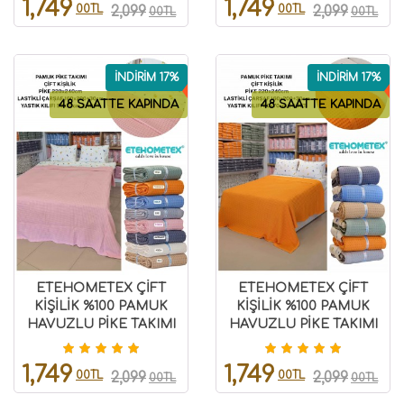
1,749
1,749
00TL
00TL
2,099
2,099
00TL
00TL
İNDİRİM 17%
İNDİRİM 17%
48 SAATTE KAPINDA
48 SAATTE KAPINDA
ETEHOMETEX ÇİFT
ETEHOMETEX ÇİFT
KİŞİLİK %100 PAMUK
KİŞİLİK %100 PAMUK
HAVUZLU PİKE TAKIMI
HAVUZLU PİKE TAKIMI
PEMBE 8696474232100
TURUNCU 8696474232074
1,749
1,749
00TL
00TL
2,099
2,099
00TL
00TL