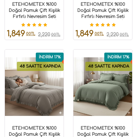
ETEHOMETEX %100
ETEHOMETEX %100
Doğal Pamuk Çift Kişilik
Doğal Pamuk Çift Kişilik
Fırfırlı Nevresim Seti
Fırfırlı Nevresim Seti
200x220 Cm ANTRASİT
200x220 Cm CAPPUCİNO
8696474232031
8696474232032
1,849
1,849
00TL
00TL
2,220
2,220
00TL
00TL
İNDİRİM 17%
İNDİRİM 17%
48 SAATTE KAPINDA
48 SAATTE KAPINDA
ETEHOMETEX %100
ETEHOMETEX %100
Doğal Pamuk Çift Kişilik
Doğal Pamuk Çift Kişilik