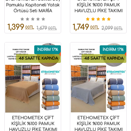
Pamuklu Kapitoneli Yatak
KİŞİLİK %100 PAMUK
Örtüsü Seti MARİA
HAVUZLU PİKE TAKIMI
8696474232118
ANTRASİT 8696474232091
1,399
1,749
00TL
00TL
1,679
2,099
00TL
00TL
İNDİRİM 17%
İNDİRİM 17%
48 SAATTE KAPINDA
48 SAATTE KAPINDA
ETEHOMETEX ÇİFT
ETEHOMETEX ÇİFT
KİŞİLİK %100 PAMUK
KİŞİLİK %100 PAMUK
HAVUZLU PİKE TAKIMI
HAVUZLU PİKE TAKIMI