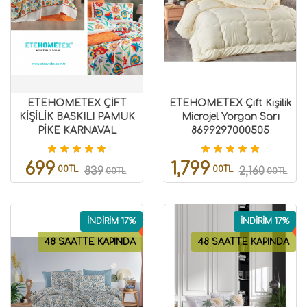
ETEHOMETEX ÇİFT
ETEHOMETEX Çift Kişilik
KİŞİLİK BASKILI PAMUK
Microjel Yorgan Sarı
PİKE KARNAVAL
8699297000505
8696474231845
699
1,799
00TL
00TL
839
2,160
00TL
00TL
İNDİRİM 17%
İNDİRİM 17%
48 SAATTE KAPINDA
48 SAATTE KAPINDA