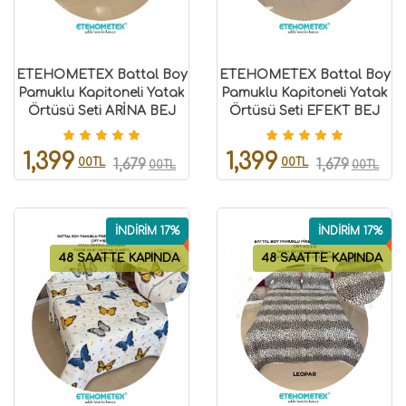
ETEHOMETEX Battal Boy
ETEHOMETEX Battal Boy
Pamuklu Kapitoneli Yatak
Pamuklu Kapitoneli Yatak
Örtüsü Seti ARİNA BEJ
Örtüsü Seti EFEKT BEJ
8696474232098
8696474232095
1,399
1,399
00TL
00TL
1,679
1,679
00TL
00TL
İNDİRİM 17%
İNDİRİM 17%
48 SAATTE KAPINDA
48 SAATTE KAPINDA