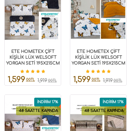
ETE HOMETEX ÇİFT
ETE HOMETEX ÇİFT
KİŞİLİK LÜX WELSOFT
KİŞİLİK LÜX WELSOFT
YORGAN SETİ 195X215CM
YORGAN SETİ 195X215CM
KELEBEK ANTRASİT
KELEBEK HARDAL
8696474231941
8696474232007
1,599
1,599
00TL
00TL
1,919
1,919
00TL
00TL
İNDİRİM 17%
İNDİRİM 17%
48 SAATTE KAPINDA
48 SAATTE KAPINDA