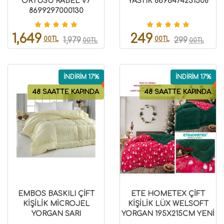
ÖRTÜSÜ RABEL V7
YASTIK 8696474231508
8699297000130
1,649
249
00TL
00TL
1,979
299
00TL
00TL
İNDİRİM 17%
İNDİRİM 17%
48 SAATTE KAPINDA
48 SAATTE KAPINDA
EMBOS BASKILI ÇİFT
ETE HOMETEX ÇİFT
KİŞİLİK MİCROJEL
KİŞİLİK LÜX WELSOFT
YORGAN SARI
YORGAN 195X215CM YENİ
8699297000838
YIL DESENLİ