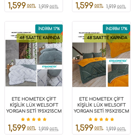
8696474231937
1,599
1,599
00TL
00TL
1,919
1,919
00TL
00TL
İNDİRİM 17%
İNDİRİM 17%
48 SAATTE KAPINDA
48 SAATTE KAPINDA
ETE HOMETEX ÇİFT
ETE HOMETEX ÇİFT
KİŞİLİK LÜX WELSOFT
KİŞİLİK LÜX WELSOFT
YORGAN SETİ 195X215CM
YORGAN SETİ 195X215CM
YANSIMA GRİ
YANSIMA HARDAL
8696474232009
8696474231870
1,599
1,599
00TL
00TL
1,919
1,919
00TL
00TL