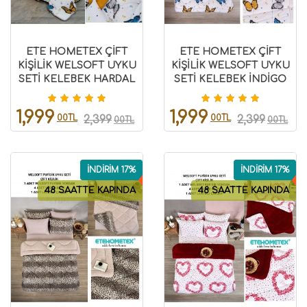
ETE HOMETEX ÇİFT
ETE HOMETEX ÇİFT
KİŞİLİK WELSOFT UYKU
KİŞİLİK WELSOFT UYKU
SETİ KELEBEK HARDAL
SETİ KELEBEK İNDİGO
8696474232028
8696474231981
1,999
1,999
00TL
00TL
2,399
2,399
00TL
00TL
İNDİRİM 17%
İNDİRİM 17%
48 SAATTE KAPINDA
48 SAATTE KAPINDA