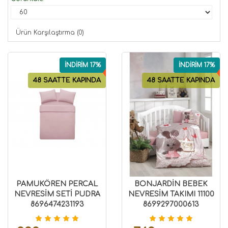
Ürün Karşılaştırma (0)
İNDİRİM 17%
İNDİRİM 17%
48 SAATTE KAPINDA
48 SAATTE KAPINDA
PAMUKÖREN PERCAL
BONJARDİN BEBEK
NEVRESİM SETİ PUDRA
NEVRESİM TAKIMI 11100
8696474231193
8699297000613