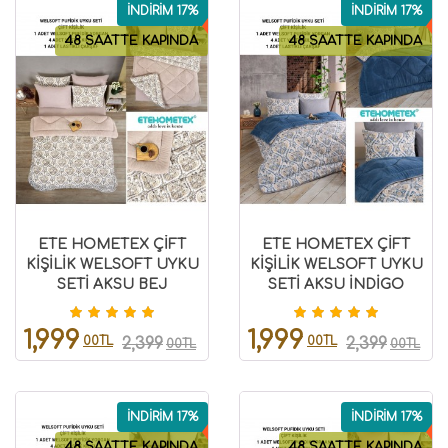
İNDİRİM 17%
İNDİRİM 17%
48 SAATTE KAPINDA
48 SAATTE KAPINDA
ETE HOMETEX ÇİFT
ETE HOMETEX ÇİFT
KİŞİLİK WELSOFT UYKU
KİŞİLİK WELSOFT UYKU
SETİ AKSU BEJ
SETİ AKSU İNDİGO
8696474231971
8696474231973
1,999
1,999
00TL
00TL
2,399
2,399
00TL
00TL
İNDİRİM 17%
İNDİRİM 17%
48 SAATTE KAPINDA
48 SAATTE KAPINDA