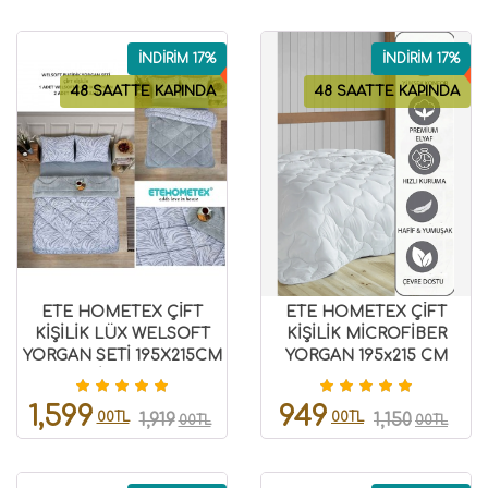
İNDİRİM 17%
İNDİRİM 17%
48 SAATTE KAPINDA
48 SAATTE KAPINDA
ETE HOMETEX ÇİFT
ETE HOMETEX ÇİFT
KİŞİLİK LÜX WELSOFT
KİŞİLİK MİCROFİBER
YORGAN SETİ 195X215CM
YORGAN 195x215 CM
ZEBRA GRİ 8696474231950
8699297000863
1,599
949
00TL
00TL
1,919
1,150
00TL
00TL