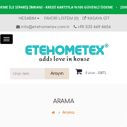
IPARIŞ İMKANI - KREDI KARTIYLA %100 GÜVENLI ÖDEME
•
2500TL VE ÜZ
HESABIM
FAVORI LISTEM (0)
KASAYA GIT
info@etehometex.com.tr
+90 532 669 4656
Arayın
0 ürün - 0.00TL
ARAMA
Arama