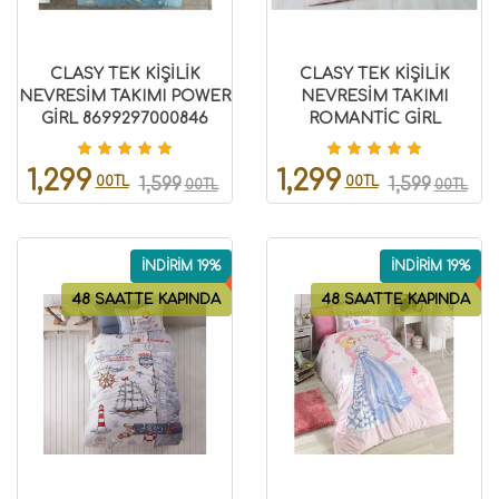
CLASY TEK KİŞİLİK
CLASY TEK KİŞİLİK
NEVRESİM TAKIMI POWER
NEVRESİM TAKIMI
GİRL 8699297000846
ROMANTİC GİRL
8699297000064
1,299
1,299
00TL
00TL
1,599
1,599
00TL
00TL
İNDİRİM 19%
İNDİRİM 19%
48 SAATTE KAPINDA
48 SAATTE KAPINDA