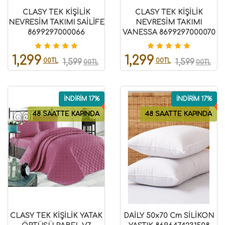
CLASY TEK KİŞİLİK
CLASY TEK KİŞİLİK
NEVRESİM TAKIMI SAİLİFE
NEVRESİM TAKIMI
8699297000066
VANESSA 8699297000070
1,299
1,299
00TL
00TL
1,599
1,599
00TL
00TL
İNDİRİM 17%
İNDİRİM 17%
48 SAATTE KAPINDA
48 SAATTE KAPINDA
CLASY TEK KİŞİLİK YATAK
DAİLY 50x70 Cm SİLİKON