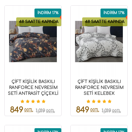
İNDİRİM 17%
İNDİRİM 17%
48 SAATTE KAPINDA
48 SAATTE KAPINDA
ÇİFT KİŞİLİK BASKILI
ÇİFT KİŞİLİK BASKILI
RANFORCE NEVRESİM
RANFORCE NEVRESİM
SETİ ANTRASİT ÇİÇEKLİ
SETİ KELEBEK
8696474231517
8696474231516
849
849
00TL
00TL
1,019
1,019
00TL
00TL