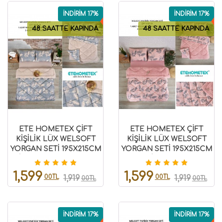
İNDİRİM 17%
İNDİRİM 17%
48 SAATTE KAPINDA
48 SAATTE KAPINDA
ETE HOMETEX ÇİFT
ETE HOMETEX ÇİFT
KİŞİLİK LÜX WELSOFT
KİŞİLİK LÜX WELSOFT
YORGAN SETİ 195X215CM
YORGAN SETİ 195X215CM
ARİNA BEJ 8696474231861
ARİNA PUDRA
8696474231889
1,599
1,599
00TL
00TL
1,919
1,919
00TL
00TL
İNDİRİM 17%
İNDİRİM 17%