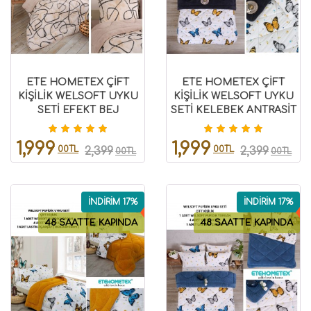
ETE HOMETEX ÇİFT
ETE HOMETEX ÇİFT
KİŞİLİK WELSOFT UYKU
KİŞİLİK WELSOFT UYKU
SETİ EFEKT BEJ
SETİ KELEBEK ANTRASİT
8696474231980
8696474231862
1,999
1,999
00TL
00TL
2,399
2,399
00TL
00TL
İNDİRİM 17%
İNDİRİM 17%
48 SAATTE KAPINDA
48 SAATTE KAPINDA