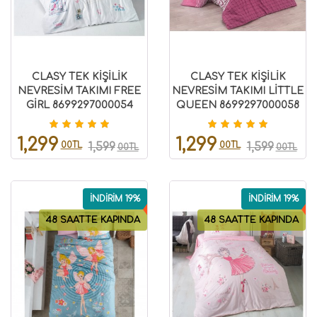
CLASY TEK KİŞİLİK
CLASY TEK KİŞİLİK
NEVRESİM TAKIMI FREE
NEVRESİM TAKIMI LİTTLE
GİRL 8699297000054
QUEEN 8699297000058
1,299
1,299
00TL
00TL
1,599
1,599
00TL
00TL
İNDİRİM 19%
İNDİRİM 19%
48 SAATTE KAPINDA
48 SAATTE KAPINDA