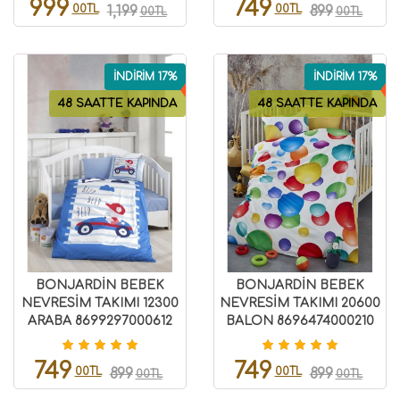
999
749
00TL
00TL
1,199
899
00TL
00TL
İNDİRİM 17%
İNDİRİM 17%
48 SAATTE KAPINDA
48 SAATTE KAPINDA
BONJARDİN BEBEK
BONJARDİN BEBEK
NEVRESİM TAKIMI 12300
NEVRESİM TAKIMI 20600
ARABA 8699297000612
BALON 8696474000210
749
749
00TL
00TL
899
899
00TL
00TL