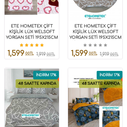
ETE HOMETEX ÇİFT
ETE HOMETEX ÇİFT
KİŞİLİK LÜX WELSOFT
KİŞİLİK LÜX WELSOFT
YORGAN SETİ 195X215CM
YORGAN SETİ 195X215CM
LOVE BORDO
MİX BEJ 8696474232092
8696474231946
1,599
1,599
00TL
00TL
1,919
1,919
00TL
00TL
İNDİRİM 17%
İNDİRİM 17%
48 SAATTE KAPINDA
48 SAATTE KAPINDA