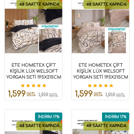
48 SAATTE KAPINDA
48 SAATTE KAPINDA
ETE HOMETEX ÇİFT
ETE HOMETEX ÇİFT
KİŞİLİK LÜX WELSOFT
KİŞİLİK LÜX WELSOFT
YORGAN SETİ 195X215CM
YORGAN SETİ 195X215CM
EFEKT ANTRASİT
EFEKT BEJ
8696474231963
8696474231962
1,599
1,599
00TL
00TL
1,919
1,919
00TL
00TL
İNDİRİM 17%
İNDİRİM 17%
48 SAATTE KAPINDA
48 SAATTE KAPINDA