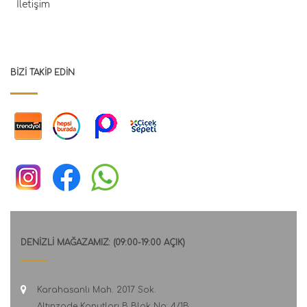
İletişim
BIZI TAKIP EDIN
DENİZLİ MAĞAZAMIZ: (09:00-19:00 AÇIK)
Karahasanlı Mah. 2017 Sok.
Altınzade Konutları B Blok No: 4/1B