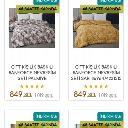
İNDİRİM 17%
İNDİRİM 17%
48 SAATTE KAPINDA
48 SAATTE KAPINDA
ÇİFT KİŞİLİK BASKILI
ÇİFT KİŞİLİK BASKILI
RANFORCE NEVRESİM
RANFORCE NEVRESİM
SETİ PALMİYE
SETİ SARI 8696474231515
8696474231518
849
849
00TL
00TL
1,019
1,019
00TL
00TL
İNDİRİM 17%
İNDİRİM 17%
48 SAATTE KAPINDA
48 SAATTE KAPINDA