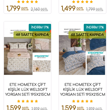
8696474232029
1,799
1,499
00TL
00TL
2,160
1,799
00TL
00TL
İNDİRİM 17%
İNDİRİM 17%
48 SAATTE KAPINDA
48 SAATTE KAPINDA
ETE HOMETEX ÇİFT
ETE HOMETEX ÇİFT
KİŞİLİK LÜX WELSOFT
KİŞİLİK LÜX WELSOFT
YORGAN SETİ 195X215CM
YORGAN SETİ 195X215CM
AKSU BEJ 8696474231869
AKSU İNDİGO
8696474231943
1,599
1,599
00TL
00TL
1,919
1,919
00TL
00TL