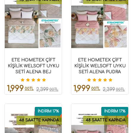
ETE HOMETEX ÇİFT
ETE HOMETEX ÇİFT
KİŞİLİK WELSOFT UYKU
KİŞİLİK WELSOFT UYKU
SETİ ALENA BEJ
SETİ ALENA PUDRA
8696474231974
8696474231975
1,999
1,999
00TL
00TL
2,399
2,399
00TL
00TL
İNDİRİM 17%
İNDİRİM 17%
48 SAATTE KAPINDA
48 SAATTE KAPINDA