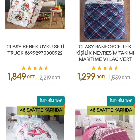
CLASY BEBEK UYKU SETİ
CLASY RANFORCE TEK
TRUCK 86992970000922
KİŞİLİK NEVRESİM TAKIMI
MARİTİME V1 LACİVERT
8696474231147
1,849
1,299
00TL
00TL
2,219
1,559
00TL
00TL
İNDİRİM 19%
İNDİRİM 19%
48 SAATTE KAPINDA
48 SAATTE KAPINDA