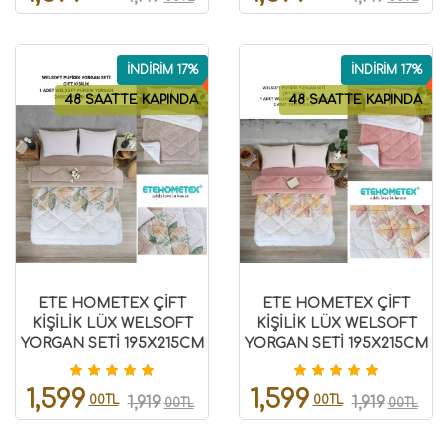
İNDİRİM 17%
İNDİRİM 17%
48 SAATTE KAPINDA
48 SAATTE KAPINDA
ETE HOMETEX ÇİFT
ETE HOMETEX ÇİFT
KİŞİLİK LÜX WELSOFT
KİŞİLİK LÜX WELSOFT
YORGAN SETİ 195X215CM
YORGAN SETİ 195X215CM
ALENA BEJ
ALENA PUDRA
8696474231940
8696474231939
1,599
1,599
00TL
00TL
1,919
1,919
00TL
00TL