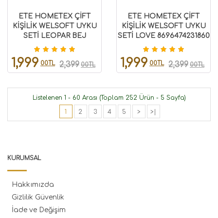
ETE HOMETEX ÇİFT
ETE HOMETEX ÇİFT
KİŞİLİK WELSOFT UYKU
KİŞİLİK WELSOFT UYKU
SETİ LEOPAR BEJ
SETİ LOVE 8696474231860
8696474231982
1,999
1,999
00TL
00TL
2,399
2,399
00TL
00TL
Listelenen 1 - 60 Arası (Toplam 252 Ürün - 5 Sayfa)
1
2
3
4
5
>
>|
KURUMSAL
Hakkımızda
Gizlilik Güvenlik
İade ve Değişim