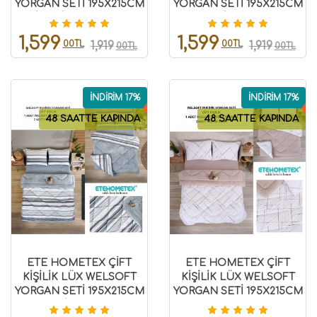
YORGAN SETİ 195X215CM
YORGAN SETİ 195X215CM
SAFİR GRİ 8696474231948
SAFİR PUDRA
8696474231949
1,599
1,599
00TL
00TL
1,919
1,919
00TL
00TL
İNDİRİM 17%
İNDİRİM 17%
48 SAATTE KAPINDA
48 SAATTE KAPINDA
ETE HOMETEX ÇİFT
ETE HOMETEX ÇİFT
KİŞİLİK LÜX WELSOFT
KİŞİLİK LÜX WELSOFT
YORGAN SETİ 195X215CM
YORGAN SETİ 195X215CM
TASEL GRİ 8696474231951
YANSIMA BEJ