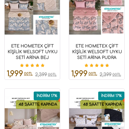
ETE HOMETEX ÇİFT
ETE HOMETEX ÇİFT
KİŞİLİK WELSOFT UYKU
KİŞİLİK WELSOFT UYKU
SETİ ARİNA BEJ
SETİ ARİNA PUDRA
8696474231976
8696474231977
1,999
1,999
00TL
00TL
2,399
2,399
00TL
00TL
İNDİRİM 17%
İNDİRİM 17%
48 SAATTE KAPINDA
48 SAATTE KAPINDA