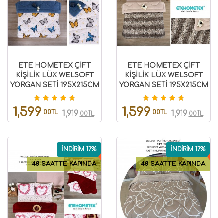
ETE HOMETEX ÇİFT
ETE HOMETEX ÇİFT
KİŞİLİK LÜX WELSOFT
KİŞİLİK LÜX WELSOFT
YORGAN SETİ 195X215CM
YORGAN SETİ 195X215CM
KELEBEK İNDİGO
LEOPAR BEJ
8696474231942
8696474231945
1,599
1,599
00TL
00TL
1,919
1,919
00TL
00TL
İNDİRİM 17%
İNDİRİM 17%
48 SAATTE KAPINDA
48 SAATTE KAPINDA