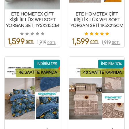
ETE HOMETEX ÇİFT
ETE HOMETEX ÇİFT
KİŞİLİK LÜX WELSOFT
KİŞİLİK LÜX WELSOFT
YORGAN SETİ 195X215CM
YORGAN SETİ 195X215CM
MİX GRİ 8696474232069
MONESTERA HARDAL
8696474231954
1,599
1,599
00TL
00TL
1,919
1,919
00TL
00TL
İNDİRİM 17%
İNDİRİM 17%
48 SAATTE KAPINDA
48 SAATTE KAPINDA