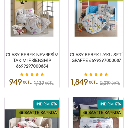
CLASY BEBEK NEVRESİM
CLASY BEBEK UYKU SETİ
TAKIMI FRİENSHİP
GRAFFE 8699297000087
8699297000854
949
1,849
00TL
00TL
1,139
2,219
00TL
00TL
İNDİRİM 17%
İNDİRİM 17%
48 SAATTE KAPINDA
48 SAATTE KAPINDA