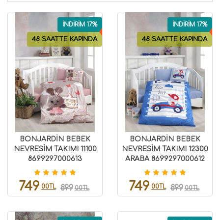
İNDİRİM 17%
İNDİRİM 17%
48 SAATTE KAPINDA
48 SAATTE KAPINDA
BONJARDİN BEBEK
BONJARDİN BEBEK
NEVRESİM TAKIMI 11100
NEVRESİM TAKIMI 12300
8699297000613
ARABA 8699297000612
749
749
00TL
00TL
899
899
00TL
00TL