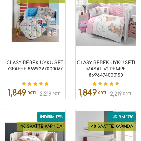
CLASY BEBEK UYKU SETİ
CLASY BEBEK UYKU SETİ
GRAFFE 8699297000087
MASAL V1 PEMPE
8696474000150
1,849
1,849
00TL
00TL
2,219
2,219
00TL
00TL
İNDİRİM 17%
İNDİRİM 17%
48 SAATTE KAPINDA
48 SAATTE KAPINDA