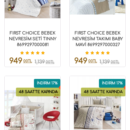
FIRST CHOICE BEBEK
FIRST CHOICE BEBEK
NEVRESİM SETİ TINNY
NEVRESİM TAKIMI BABY
8699297000081
MAVİ 8699297000327
949
949
00TL
00TL
1,139
1,139
00TL
00TL
İNDİRİM 17%
İNDİRİM 17%
48 SAATTE KAPINDA
48 SAATTE KAPINDA