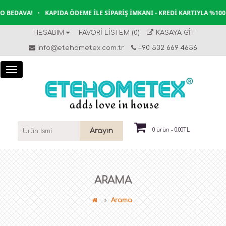
 BEDAVA!
•
KAPIDA ÖDEME İLE SIPARIŞ İMKANI - KREDI KARTIYLA %100 
HESABIM
FAVORI LISTEM (0)
KASAYA GIT
info@etehometex.com.tr
+90 532 669 4656
Arayın
0 ürün - 0.00TL
ARAMA
Arama