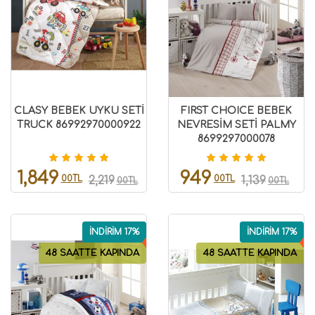
CLASY BEBEK UYKU SETİ
FIRST CHOICE BEBEK
TRUCK 86992970000922
NEVRESİM SETİ PALMY
8699297000078
1,849
949
00TL
00TL
2,219
1,139
00TL
00TL
İNDİRİM 17%
İNDİRİM 17%
48 SAATTE KAPINDA
48 SAATTE KAPINDA