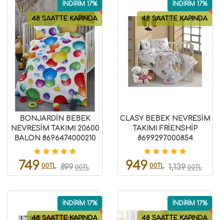
İNDİRİM 17%
İNDİRİM 17%
48 SAATTE KAPINDA
48 SAATTE KAPINDA
BONJARDİN BEBEK
CLASY BEBEK NEVRESİM
NEVRESİM TAKIMI 20600
TAKIMI FRİENSHİP
BALON 8696474000210
8699297000854
749
949
00TL
00TL
899
1,139
00TL
00TL
İNDİRİM 17%
İNDİRİM 17%
48 SAATTE KAPINDA
48 SAATTE KAPINDA