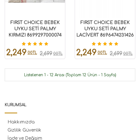
FIRST CHOICE BEBEK
FIRST CHOICE BEBEK
UYKU SETİ PALMY
UYKU SETİ PALMY
KIRMIZI 8699297000074
LACİVERT 8696474231426
2,249
2,249
00TL
00TL
2,699
2,699
00TL
00TL
Listelenen 1 - 12 Arası (Toplam 12 Ürün - 1 Sayfa)
KURUMSAL
Hakkımızda
Gizlilik Güvenlik
İade ve Değişim